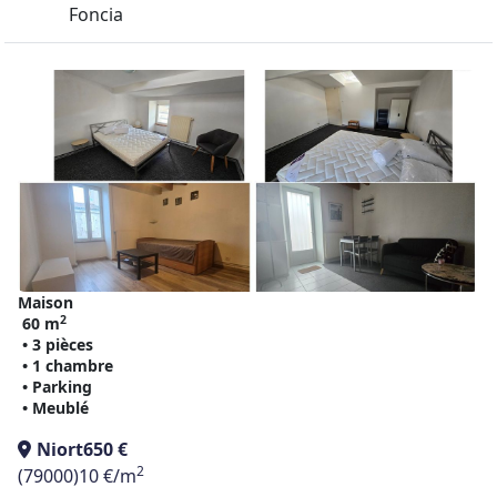
Foncia
Maison
2
60 m
• 3 pièces
• 1 chambre
• Parking
• Meublé
Niort
650 €
2
(79000)
10 €/m