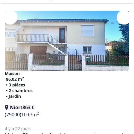
Maison
2
86.02 m
• 3 pièces
• 2 chambres
• Jardin
Niort
863 €
2
(79000)
10 €/m
il y a 22 jours