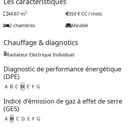
Les caractéristiques
2
44.67 m
550 € CC / mois
2 chambres
Meublé
Chauffage & diagnotics
Radiateur Electrique Individuel
Diagnostic de performance énergétique
(DPE)
A
B
C
D
E
F
G
Indice d'émission de gaz à effet de serre
(GES)
A
B
C
D
E
F
G