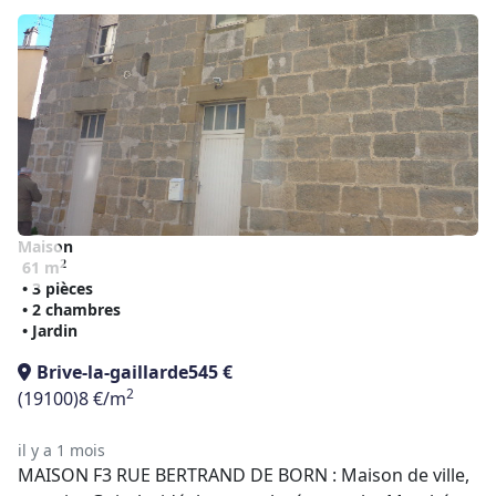
Maison
2
61 m
• 3 pièces
• 2 chambres
• Jardin
Brive-la-gaillarde
545 €
2
(19100)
8 €/m
il y a 1 mois
MAISON F3 RUE BERTRAND DE BORN : Maison de ville,