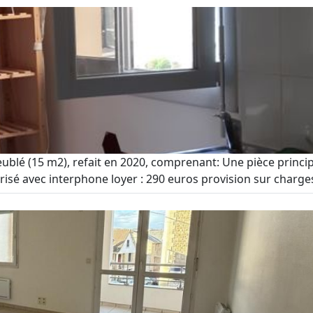
eublé (15 m2), refait en 2020, comprenant: Une pièce princip
isé avec interphone loyer : 290 euros provision sur charges