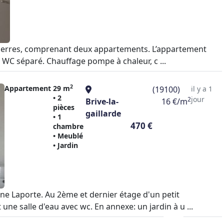
 pierres, comprenant deux appartements. L’appartement
 WC séparé. Chauffage pompe à chaleur, c ...
2
Appartement
29 m
(19100)
il y a 1
• 2
jour
2
Brive-la-
16 €/m
pièces
gaillarde
• 1
470 €
chambre
• Meublé
• Jardin
e Laporte. Au 2ème et dernier étage d'un petit
e salle d'eau avec wc. En annexe: un jardin à u ...