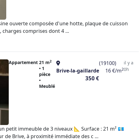
uisine ouverte composée d'une hotte, plaque de cuisson
s, charges comprises dont 4 ...
2
Appartement
21 m
(19100)
il y a
• 1
0h
2
Brive-la-gaillarde
16 €/m
pièce
350 €
•
Meublé
’un petit immeuble de 3 niveaux 📐 Surface : 21 m² 💶
de Brive, à proximité immédiate des c ...