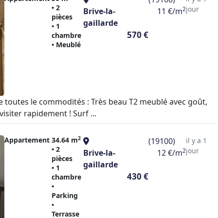
• 2
jour
2
Brive-la-
11 €/m
pièces
gaillarde
• 1
570 €
chambre
• Meublé
e toutes le commodités : Très beau T2 meublé avec goût,
siter rapidement ! Surf ...
2
Appartement
34.64 m
(19100)
il y a 1
• 2
jour
2
Brive-la-
12 €/m
pièces
gaillarde
• 1
430 €
chambre
•
Parking
•
Terrasse