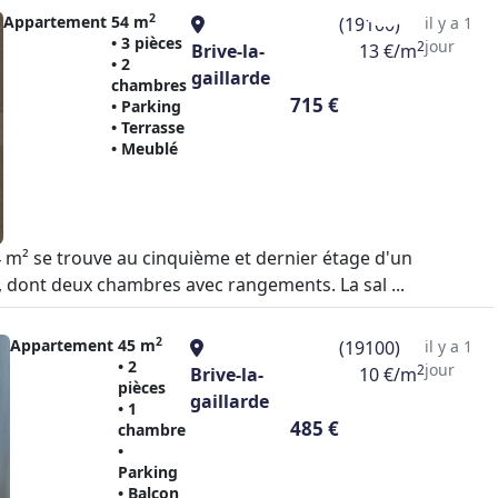
2
Appartement
54 m
(19100)
il y a 1
• 3 pièces
jour
2
Brive-la-
13 €/m
• 2
gaillarde
chambres
715 €
• Parking
• Terrasse
• Meublé
 m² se trouve au cinquième et dernier étage d'un
, dont deux chambres avec rangements. La sal ...
2
Appartement
45 m
(19100)
il y a 1
• 2
jour
2
Brive-la-
10 €/m
pièces
gaillarde
• 1
485 €
chambre
•
Parking
• Balcon