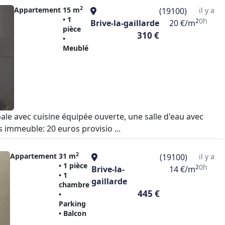
2
Appartement
15 m
(19100)
il y a
• 1
0h
2
Brive-la-gaillarde
20 €/m
pièce
310 €
•
Meublé
ale avec cuisine équipée ouverte, une salle d'eau avec
 immeuble: 20 euros provisio ...
2
Appartement
31 m
(19100)
il y a
• 1 pièce
0h
2
Brive-la-
14 €/m
• 1
gaillarde
chambre
445 €
•
Parking
• Balcon