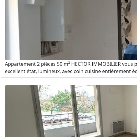
Appartement 2 pièces 50 m² HECTOR IMMOBILIER vous propo
excellent état, lumineux, avec coin cuisine entièrement éq