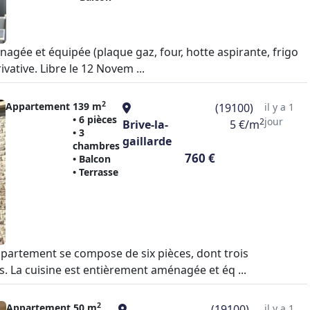
nagée et équipée (plaque gaz, four, hotte aspirante, frigo
vative. Libre le 12 Novem ...
2
Appartement
139 m
(19100)
il y a 1
• 6 pièces
jour
2
Brive-la-
5 €/m
• 3
gaillarde
chambres
760 €
• Balcon
• Terrasse
ppartement se compose de six pièces, dont trois
. La cuisine est entièrement aménagée et éq ...
2
Appartement
50 m
(19100)
il y a 1