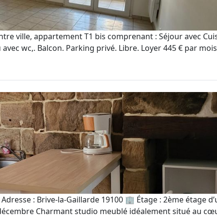
entre ville, appartement T1 bis comprenant : Séjour avec C
au avec wc,. Balcon. Parking privé. Libre. Loyer 445 € par moi
 Adresse : Brive-la-Gaillarde 19100 🏢 Étage : 2ème étage d
 décembre Charmant studio meublé idéalement situé au cœur 