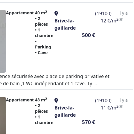
2
Appartement
40 m
(19100)
il y a
• 2
0h
2
Brive-la-
12 €/m
pièces
gaillarde
• 1
500 €
chambre
•
Parking
• Cave
nce sécurisée avec place de parking privative et
de bain ,1 WC indépendant et 1 cave. Ty ...
2
Appartement
48 m
(19100)
il y a
• 2
0h
2
Brive-la-
11 €/m
pièces
gaillarde
• 1
570 €
chambre