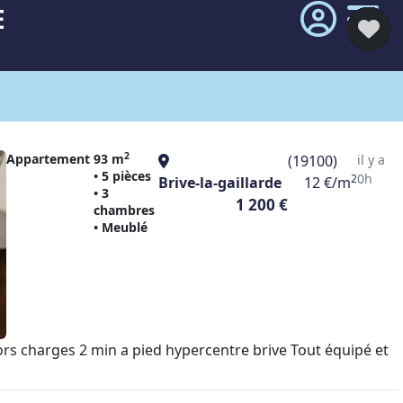
E
2
Appartement
93 m
(19100)
il y a
• 5 pièces
0h
2
Brive-la-gaillarde
12 €/m
• 3
1 200 €
chambres
• Meublé
s charges 2 min a pied hypercentre brive Tout équipé et