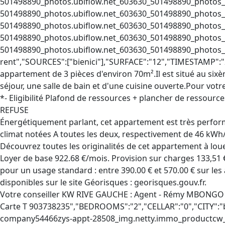
Énergétiquement parlant, cet appartement est très perform
climat notées A toutes les deux, respectivement de 46 kWh
Découvrez toutes les originalités de cet appartement à l
Loyer de base 922.68 €/mois. Provision sur charges 133,51 
pour un usage standard : entre 390.00 € et 570.00 € sur le
disponibles sur le site Géorisques : georisques.gouv.fr.
Votre conseiller KW RIVE GAUCHE : Agent - Rémy MBONGO
Carte T 903738235","BEDROOMS":"2","CELLAR":"0","CITY":"bordeaux","FIRST_TIMESTAMP":"2025-12-05T12:00:22","ID":"9052041","IMAGE":"https://file.bienici.com/photo/netty-company54466zys-appt-28508_img.netty.immo_productcw_company54466zys_6_LA28508_17643608051_LA28508_2_original.jpg","IMAGES_LIST":"[\"https://file.bienici.com/photo/netty-company54466zys-appt-28508_img.netty.immo_productcw_company54466zys_6_LA28508_17643608051_LA28508_2_original.jpg\",\"https://file.bienici.com/photo/netty-company54466zys-appt-28508_img.netty.immo_productcw_company54466zys_6_LA28508_17643608061_LA28508_4_original.jpg\",\"https://file.bienici.com/photo/netty-company54466zys-appt-28508_img.netty.immo_productcw_company54466zys_6_LA28508_17643608071_LA28508_6_original.jpg\",\"https://file.bienici.com/photo/netty-company54466zys-appt-28508_img.netty.immo_productcw_company54466zys_6_LA28508_17643608071_LA28508_8_original.jpg\",\"https://file.bienici.com/photo/netty-company54466zys-appt-28508_img.netty.immo_productcw_company54466zys_6_LA28508_17643608081_LA28508_10_original.jpg\",\"https://file.bienici.com/photo/netty-company54466zys-appt-28508_img.netty.immo_productcw_company54466zys_6_LA28508_17643608091_LA28508_12_original.jpg\"]","PARKING":"1","PRICE":"1056.19","PROPERTY_TYPE":"Appartement","ROOMS":"3","SEARCH_TYPE":"For rent","SOURCES":["bienici"],"SURFACE":"69.9","TIMESTAMP":"2025-12-05T12:00:22"},{"AD_TEXT_DESCRIPTION":"Logement Manda ! Visitez et déposez votre dossier uniquement sur notre plateforme ! Nous ne vous enverrons jamais le bail ou le RIB par mail - tout est sécurisé sur notre plateforme. L'agence Manda vous propose ce joli studio meublé, situé à Bordeaux. Cet appartement est composé du séjour avec canapé, de la cuisine ouverte équipée, du coin chambre avec lit double et de la salle d'eau avec douche. Idéalement situé dans un quartier central de Bordeaux et au charme exceptionnel, le logement est à proximité des commerces, des écoles et des transports en commun. Disponible immédiatement, ce joli studio en location n'attend que vous ! Pour rappel, cet appartement est situé dans une zone soumise à encadrement des loyers. Loyer de base : 748,0€ Loyer de référence majoré (Loyer de base à ne pas dépasser) : 897,6€ Complément de loyer : 0€ VOUS POUVEZ VISITER PLUS DE 3 000 LOGEMENTS (visite virtuelle + vidéos) ET DÉPOSER VOTRE CANDIDATURE SUR LE SITE WEB MANDA (REF : MANDA-54444) Référence du bien : MANDA-54444","CELLAR":"1","CITY":"bordeaux","FIRST_TIMESTAMP":"2025-12-05T12:00:22","FURNISHED":"1","ID":"7905615","IMAGE":"https://file.bienici.com/photo/ag752345-501955250_photos.ubiflow.net_752345_501955250_photos_1.jpg_INSOON_EB_5512801818_20251204211831","IMAGES_LIST":"[\"https://file.bienici.com/photo/ag752345-501955250_photos.ubiflow.net_752345_501955250_photos_1.jpg_INSOON_EB_5512801818_20251204211831\",\"https://file.bienici.com/photo/ag752345-501955250_photos.ubiflow.net_752345_501955250_photos_2.jpg_INSOON_EB_5512801818_20251204211831\",\"https://file.bienici.com/photo/ag752345-501955250_photos.ubiflow.net_752345_501955250_photos_3.jpg_INSOON_EB_5512801818_20251204211831\",\"https://file.bienici.com/photo/ag752345-501955250_photos.ubiflow.net_752345_501955250_photos_4.jpg_INSOON_EB_5512801818_20251204211831\",\"https://file.bienici.com/photo/ag752345-501955250_photos.ubiflow.net_752345_501955250_photos_5.jpg_INSOON_EB_5512801818_20251204211831\",\"h