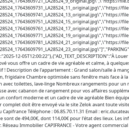
24_17643609721_LA28524_9_original.jpg\",\"https://file.
24_17643609731_LA28524_11_original.jpg\",\"https://file
24_17643609741_LA28524_13_original.jpg\",\"https://file
24_17643609751_LA28524_15_original.jpg\",\"https://file
24_17643609761_LA28524_17_original.jpg\",\"https://file
24_17643609771_LA28524_19_original.jpg\",\"https://file
24_17643609781_LA28524_21_original.jpg\",\"https://file
524_17643609791_LA28524_23_original.jpg\"]","PARKING"
:"2025-12-05T12:00:22"},{"AD_TEXT_DESCRIPTION":"À Louer 
 vous offre un cadre de vie agréable et calme, à quelque
f ! Description de l'appartement : Grand salon/salle à man
, frigidaire Chambre optimisée sans fenêtre mais face à la 
ain avec toilettes, lave-linge Nombreux rangements pour u
sse avec cabanon de rangement pour vos affaires supplément
un confort moderne et un cadre de vie agréable Bien équip
 complet doit être envoyé via le site Zelok avant toute visi
au Capifrance Téléphone : 06.85.70.11.31 Email :
eric.ducatea