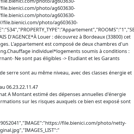
de serre sont au même niveau, avec des classes énergie et
 au
06.23.22.11.47
limat A Montant estimé des dépenses annuelles d'énergie
ormations sur les risques auxquels ce bien est exposé sont
m/photo/hektor-CABINETMIQUEL-4439_cabinetmiquel.staticlbi.com_original_images_biens_1_7534ad52254aa66dfef41705c97f9dd6_photo_e1646eeedd24988efc7e8eddd5e39fef.jpg\"]","PRICE":"825","PROPERTY_TYPE":"Appartement","ROOMS":"2","SEARCH_TYPE":"For rent","SOURCES":["bienici"],"SURFACE":"38.54","TIMESTAMP":"2025-12-05T12:00:22"},{"AD_TEXT_DESCRIPTION":"Très bel appartement se situant au 2ième étage sans ascenseur d'un immeuble de la rue Sainte Catherine (Secteur Saint Projet). Ce logement se compose d'une entrée, d'un séjour, de deux chambres, d'une cuisine entièrement meublée et équipée (Plaque induction, hotte, four, lave-vaisselle), d'un dressing, d'une salle de bains et d'un WC séparé. Chauffage au gaz. La colocation étudiante n'est pas souhaitée. Loyer hors charges: 1278€ Provision pour charges: 70€ (entretien et électricité des parties communes, consommation d'eau, taxe d'enlèvement des ordures ménagères) Loyer charges comprises: 1348€ Dépôt de garantie: 1278€ Honoraires d’agence : 756 € dont 304,56 € pour la réalisation des états des lieux. Zone soumise à l’encadrement des loyers. Le loyer de référence applicable est de 12,60 €/m2 Le montant du loyer de référence majoré est de 15,10 €/m2. Montant des dépenses annuelles d’énergie pour un usage standard : 146 kWh/m2/an. Entre 1110 € et 1560 € par an. Prix moyen des énergies indexés au 1er janvier 2021 (abonnements compris) Date de réalisation du DPE : 26/07/2023","BEDROOMS":"2","CITY":"bordeaux","FIRST_TIMESTAMP":"2025-12-05T12:00:22","FURNISHED":"1","ID":"2896248","IMAGE":"https://file.bienici.com/photo/gedeon-32274603_media.studio-net.fr_biens_32274603_69319220e044e","IMAGES_LIST":"[\"https://file.bienici.com/photo/gedeon-32274603_media.studio-net.fr_biens_32274603_69319220e044e\",\"https://file.bienici.com/photo/gedeon-32274603_media.studio-net.fr_biens_32274603_693192290c602\",\"https://file.bienici.com/photo/gedeon-32274603_media.studio-net.fr_biens_32274603_6931922eb26b0\",\"https://file.bienici.com/photo/gedeon-32274603_media.studio-net.fr_biens_32274603_69319234a2ca4\",\"https://file.bienici.com/photo/gedeon-32274603_media.studio-net.fr_biens_32274603_6931923a28c1f\",\"https://file.bienici.com/photo/gedeon-32274603_media.studio-net.fr_biens_32274603_693192420ba7d\"]","PRICE":"1348","PROPERTY_TYPE":"Appartement","ROOMS":"3","SEARCH_TYPE":"For rent","SOURCES":["bienici"],"SURFACE":"101","TIMESTAMP":"2025-12-05T12:00:22"},{"AD_TEXT_DESCRIPTION":"Logement Manda ! Visitez et déposez votre dossier uniquement sur notre plateforme ! Nous ne vous enverrons jamais le bail ou le RIB par mail - tout est sécurisé sur notre plateforme. Situé à Bordeaux, ce T1 meublé se trouve rue de la Fusterie. Ce logement est proche de toute commodité. L'appartement est composé d'une pièce principale accueillante. La cuisine est ouverte et équipée, le salon dispose d'un canapé-lit, et la salle de bain d'une cabine de douche. Ce joli T1 en location n'attend plus que vous ! Pour rappel, cet appartement est situé dans une zone soumise à encadrement des loyers. Loyer de base : 308,5€ Loyer de référence majoré (Loyer de base à ne pas dépasser) : 369,89€ Complément de loyer : 145,11€ VOUS POUVEZ VISITER PLUS DE 3 000 LOGEMEN