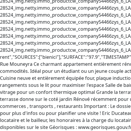
28524_img.netty.immo_productcw_company54466zys_6_LA285
28524_img.netty.immo_productcw_company54466zys_6_LA285
28524_img.netty.immo_productcw_company54466zys_6_LA285
28524_img.netty.immo_productcw_company54466zys_6_LA285
28524_img.netty.immo_productcw_company54466zys_6_LA285
28524_img.netty.immo_productcw_company54466zys_6_LA285
28524_img.netty.immo_productcw_company54466zys_6_LA285
28524_img.netty.immo_productcw_company54466zys_6_LA28
rent","SOURCES":["bienici"],"SURFACE":"97.9","TIMESTAMP"
Rue Mouneyra Ce charmant appartement entièrement rénové
commodités. Idéal pour un étudiant ou un jeune couple acti
Cuisine neuve et entièrement équipée four, plaque induction
rangements sous le lit pour maximiser l'espace Salle de b
vitrage pour un confort thermique optimal Grande la terra
terrasse donne sur le coté jardin Rénové récemment pour 
commerces , transports , restaurants Important : Le dossier
pour plus d'infos ou pour planifier une visite ! Eric Ducate