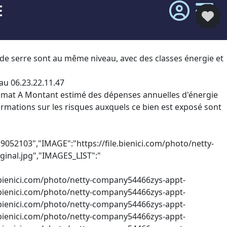
E
de serre sont au même niveau, avec des classes énergie et
 au
06.23.22.11.47
 climat A Montant estimé des dépenses annuelles d'énergie
ormations sur les risques auxquels ce bien est exposé sont
052103","IMAGE":"https://file.bienici.com/photo/netty-
nal.jpg","IMAGES_LIST":"
bienici.com/photo/netty-company54466zys-appt-
bienici.com/photo/netty-company54466zys-appt-
bienici.com/photo/netty-company54466zys-appt-
bienici.com/photo/netty-company54466zys-appt-