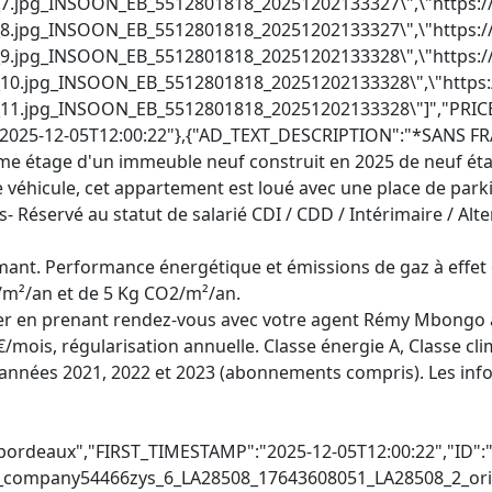
ant. Performance énergétique et émissions de gaz à effet 
/m²/an et de 5 Kg CO2/m²/an.
ouer en prenant rendez-vous avec votre agent Rémy Mbongo
€/mois, régularisation annuelle. Classe énergie A, Classe c
s années 2021, 2022 et 2023 (abonnements compris). Les inf
ttps://file.bienici.com/photo/ag752345-501955250_photos.ubiflow.net_752345_501955250_photos_6.jpg_INSOON_EB_5512801818_20251204211831\",\"https://file.bienici.com/photo/ag752345-501955250_photos.ubiflow.net_752345_501955250_photos_7.jpg_INSOON_EB_5512801818_20251204211831\",\"https://file.bienici.com/photo/ag752345-501955250_photos.ubiflow.net_752345_501955250_photos_8.jpg_INSOON_EB_5512801818_20251204211831\",\"https://file.bienici.com/photo/ag752345-501955250_photos.ubiflow.net_752345_501955250_photos_9.jpg_INSOON_EB_5512801818_20251204211831\",\"https://file.bienici.com/photo/ag752345-501955250_photos.ubiflow.net_752345_501955250_photos_10.jpg_INSOON_EB_5512801818_20251204211831\",\"https://file.bienici.com/photo/ag752345-501955250_photos.ubiflow.net_752345_501955250_photos_11.jpg_INSOON_EB_5512801818_20251204211831\"]","PARKING":"0","PRICE":"900","PROPERTY_TYPE":"Appartement","ROOMS":"1","SEARCH_TYPE":"For rent","SOURCES":["bienici"],"SURFACE":"34","TIMESTAMP":"2025-12-08T12:07:12"},{"AD_TEXT_DESCRIPTION":"Rue du Temps Passé, au 2ème et dernier étage d'un immeuble en pierre, T2 meublé composé d'un séjour, un coin cellier, une cuisine séparée entièrement aménagée et équipée, une chambre avec espace de rangement donannt sur l'arrière de l'immeuble, au calme, et une salle de bains avec machine à laver. Libre de suite Charges comprises : entretien et minuterie des communs, eau froideLes informations sur les risques auxquels ce bien est exposé sont disponibles sur le site Géorisques : www.georisques.gouv.fr","BEDROOMS":"1","CELLAR":"0","CITY":"bordeaux","FIRST_TIMESTAMP":"2025-12-05T12:00:22","FURNISHED":"1","ID":"19499136","IMAGE":"https://file.bienici.com/photo/hektor-CABINETMIQUEL-4439_cabinetmiquel.staticlbi.com_original_images_biens_1_7534ad52254aa66dfef41705c97f9dd6_photo_b7963550279582881cdf97ff7c7e98e9.jpg","IMAGES_LIST":"[\"https://file.bienici.com/photo/hektor-CABINETMIQUEL-4439_cabinetmiquel.staticlbi.com_original_images_biens_1_7534ad52254aa66dfef41705c97f9dd6_photo_b7963550279582881cdf97ff7c7e98e9.jpg\",\"https://file.bienici.com/photo/hektor-CABINETMIQUEL-4439_cabinetmiquel.staticlbi.com_original_images_biens_1_7534ad52254aa66dfef41705c97f9dd6_photo_8b1288ff6e2546dbcc2e1c8786d70cf6.jpg\",\"https://file.bienici.com/photo/hektor-CABINETMIQUEL-4439_cabinetmiquel.staticlbi.com_original_images_biens_1_7534ad52254aa66dfef41705c97f9dd6_photo_01d2d14d5488bdde341cac69551bb213.jpg\",\"https://file.bienici.com/photo/hektor-CABINETMIQUEL-4439_cabinetmiquel.staticlbi.com_original_images_biens_1_7534ad52254aa66dfef41705c97f9dd6_photo_9356dfb9a1102a9ab5191de6f0ce91de.jpg\",\"https://file.bienici.com/photo/hektor-CABINETMIQUEL-4439_cabinetmiquel.staticlbi.com_original_images_biens_1_7534ad52254aa66dfef41705c97f9dd6_photo_d0f29623448170f7e876b37ded57e66d.jpg\",\"https://file.bienici.com/photo/hektor-CABINETMIQUEL-4439_cabinetmiquel.staticlbi.com_original_images_biens_1_7534ad52254aa66dfef41705c97f9dd6_photo_fc2def2d0858d5346727d561c1596cd1.jpg\",\"https://file.bienici.com/photo/hektor-CABINETMIQUEL-4439_cabinetmiquel.staticlbi.com_original_images_biens_1_7534ad52254aa66dfef41705c97f9dd6_photo_5e63c2fd32a515cc69ab228507512423.jpg\",\"https://file.bienici.com/photo/hektor-CABINETMIQUEL-4439_cabinetmiquel.staticlbi.com_original_images_biens_1_7534ad52254aa66dfef41705c97f9dd6_photo_4a4a5de23f2302ba0012f978ce2ac8cb.jpg\",\"https://file.bienici.co