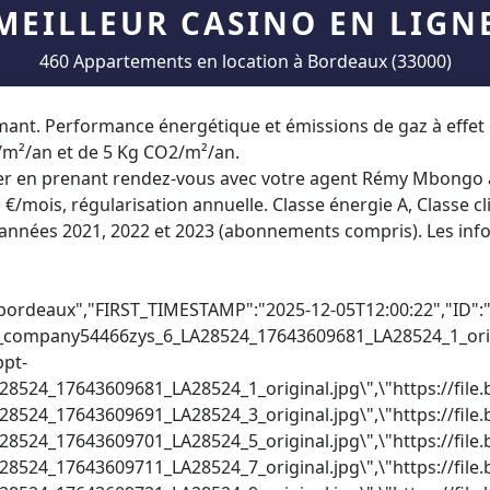
MEILLEUR CASINO EN LIGN
460 Appartements en location à Bordeaux (33000)
ant. Performance énergétique et émissions de gaz à effet 
/m²/an et de 5 Kg CO2/m²/an.
ouer en prenant rendez-vous avec votre agent Rémy Mbongo
 €/mois, régularisation annuelle. Classe énergie A, Classe
s années 2021, 2022 et 2023 (abonnements compris). Les inf
ordeaux","FIRST_TIMESTAMP":"2025-12-05T12:00:22","ID":"9
company54466zys_6_LA28524_17643609681_LA28524_1_origi
ppt-
24_17643609681_LA28524_1_original.jpg\",\"https://file.
24_17643609691_LA28524_3_original.jpg\",\"https://file.
24_17643609701_LA28524_5_original.jpg\",\"https://file.
24_17643609711_LA28524_7_original.jpg\",\"https://file.