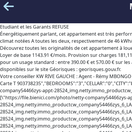
Etudiant et les Garants REFUSE
Énergétiquement parlant, cet appartement est très perform
climat notées A toutes les deux, respectivement de 46 kWh
Découvrez toutes les originalités de cet appartement à l
Loyer de base 1143.91 €/mois. Provision sur charges 181,11
pour un usage standard : entre 390.00 € et 570.00 € sur le
disponibles sur le site Géorisques : georisques.gouv.fr.
Votre conseiller KW RIVE GAUCHE : Agent - Rémy MBONGO
Carte T 903738235","BEDROOMS":"3","CELLAR":"0","CITY":"b
company54466zys-appt-28524_img.netty.immo_productcw_
[\"https://file.bienici.com/photo/netty-company54466zys-a
28524_img.netty.immo_productcw_company54466zys_6_LA285
28524_img.netty.immo_productcw_company54466zys_6_LA285
28524_img.netty.immo_productcw_company54466zys_6_LA285
28524_img.netty.immo_productcw_company54466zys_6_LA285