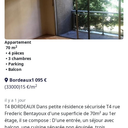
Appartement
2
70 m
• 4 pièces
• 3 chambres
• Parking
• Balcon
Bordeaux
1 095 €
2
(33000)
15 €/m
il y a 1 jour
T4 BORDEAUX Dans petite résidence sécurisée T4 rue
Frederic Bentayoux d'une superficie de 70m² au 1er
étage, il se compose : D'une entrée, un séjour avec
balcon, une cuisine séparée non équipée, trois