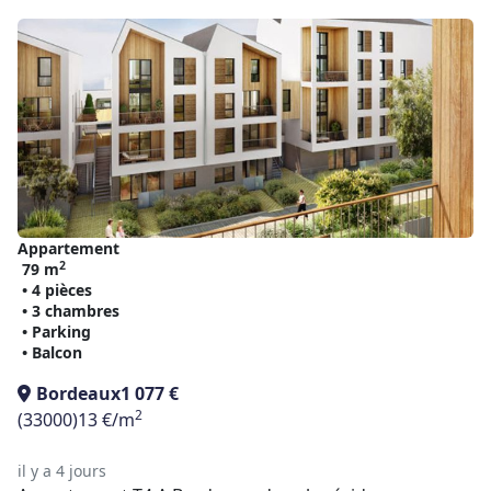
Appartement
2
79 m
• 4 pièces
• 3 chambres
• Parking
• Balcon
Bordeaux
1 077 €
2
(33000)
13 €/m
il y a 4 jours