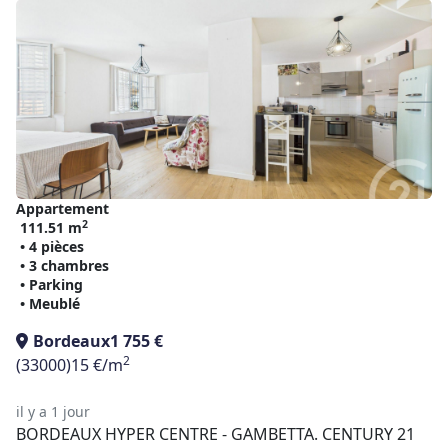
Appartement
2
111.51 m
• 4 pièces
• 3 chambres
• Parking
• Meublé
Bordeaux
1 755 €
2
(33000)
15 €/m
il y a 1 jour
BORDEAUX HYPER CENTRE - GAMBETTA. CENTURY 21