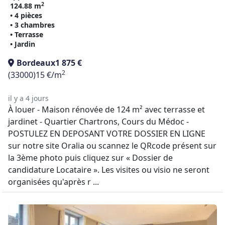
2
124.88 m
• 4 pièces
• 3 chambres
• Terrasse
• Jardin
Bordeaux
1 875 €
2
(33000)
15 €/m
il y a 4 jours
À louer - Maison rénovée de 124 m² avec terrasse et
jardinet - Quartier Chartrons, Cours du Médoc -
POSTULEZ EN DEPOSANT VOTRE DOSSIER EN LIGNE
sur notre site Oralia ou scannez le QRcode présent sur
la 3ème photo puis cliquez sur « Dossier de
candidature Locataire ». Les visites ou visio ne seront
organisées qu'après r ...