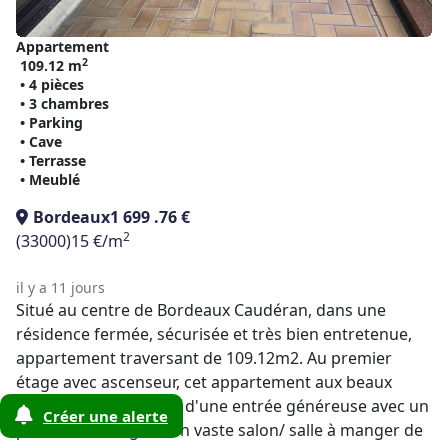
Appartement
2
109.12 m
• 4 pièces
• 3 chambres
• Parking
• Cave
• Terrasse
• Meublé
Bordeaux
1 699 .76 €
2
(33000)
15 €/m
il y a 11 jours
Situé au centre de Bordeaux Caudéran, dans une
résidence fermée, sécurisée et très bien entretenue,
appartement traversant de 109.12m2. Au premier
étage avec ascenseur, cet appartement aux beaux
volumes est composé d'une entrée généreuse avec un
Créer une alerte
placard aménagé, d'un vaste salon/ salle à manger de