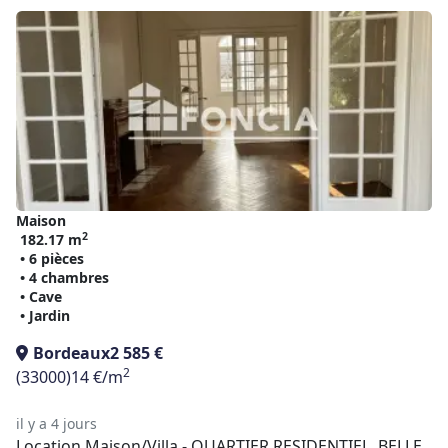
Maison
2
182.17 m
• 6 pièces
• 4 chambres
• Cave
• Jardin
Bordeaux
2 585 €
2
(33000)
14 €/m
il y a 4 jours
Location Maison/Villa - QUARTIER RESIDENTIEL, BELLE