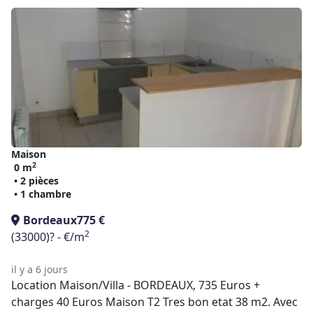
Maison
2
0 m
• 2 pièces
• 1 chambre
Bordeaux
775 €
2
(33000)
? - €/m
il y a 6 jours
Location Maison/Villa - BORDEAUX, 735 Euros +
charges 40 Euros Maison T2 Tres bon etat 38 m2. Avec