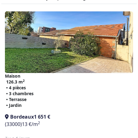
Maison
2
126.3 m
• 4 pièces
• 3 chambres
• Terrasse
• Jardin
Bordeaux
1 651 €
2
(33000)
13 €/m