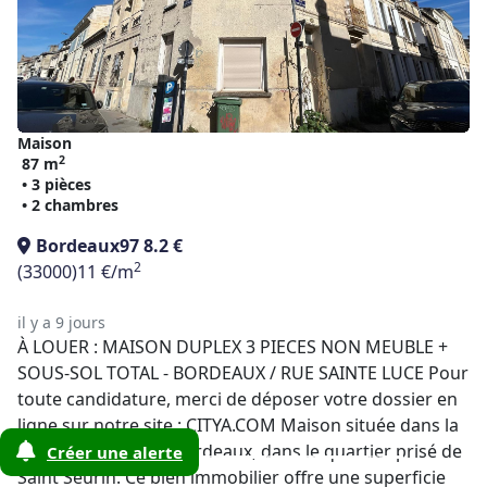
Maison
2
87 m
• 3 pièces
• 2 chambres
Bordeaux
97 8.2 €
2
(33000)
11 €/m
il y a 9 jours
À LOUER : MAISON DUPLEX 3 PIECES NON MEUBLE +
SOUS-SOL TOTAL - BORDEAUX / RUE SAINTE LUCE Pour
toute candidature, merci de déposer votre dossier en
ligne sur notre site : CITYA.COM Maison située dans la
charmante ville de Bordeaux, dans le quartier prisé de
Créer une alerte
Saint Seurin. Ce bien immobilier offre une superficie