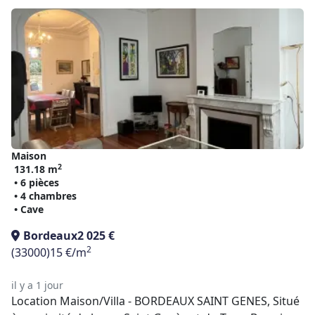
Maison
2
131.18 m
• 6 pièces
• 4 chambres
• Cave
Bordeaux
2 025 €
2
(33000)
15 €/m
il y a 1 jour
Location Maison/Villa - BORDEAUX SAINT GENES, Situé