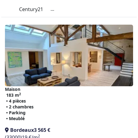
...
Century21
Maison
2
183 m
• 4 pièces
• 2 chambres
• Parking
• Meublé
Bordeaux
3 565 €
2
(33000)
19 €/m