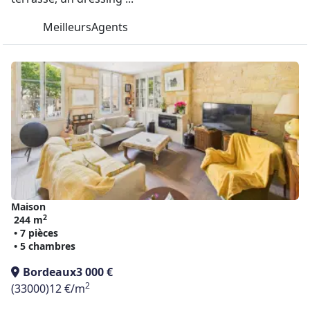
MeilleursAgents
Maison
2
244 m
• 7 pièces
• 5 chambres
Bordeaux
3 000 €
2
(33000)
12 €/m