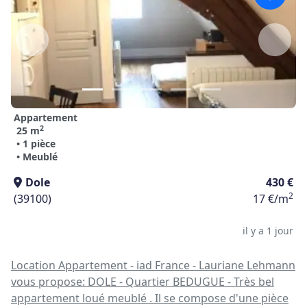
Appartement
2
25 m
• 1 pièce
• Meublé
Dole
430 €
2
(39100)
17 €/m
il y a 1 jour
Location Appartement - iad France - Lauriane Lehmann
vous propose: DOLE - Quartier BEDUGUE - Très bel
appartement loué meublé . Il se compose d'une pièce