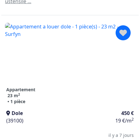
ustensile ...
Appartement
2
23 m
• 1 pièce
Dole
450 €
2
(39100)
19 €/m
il y a 7 jours