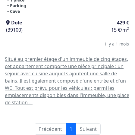
• Parking
• Cave
Dole
429 €
2
(39100)
15 €/m
il y a 1 mois
Situé au premier étage d'un immeuble de cinq étages,
cet appartement comporte une pièce principale : un
séjour avec cuisine auquel s'ajoutent une salle de
bains. Il est également composé d'une entrée et d'un
WC. Tout est prévu pour les véhicules : parmi les
emplacements disponibles dans l'immeuble, une place
de station ...
Précédent
1
Suivant