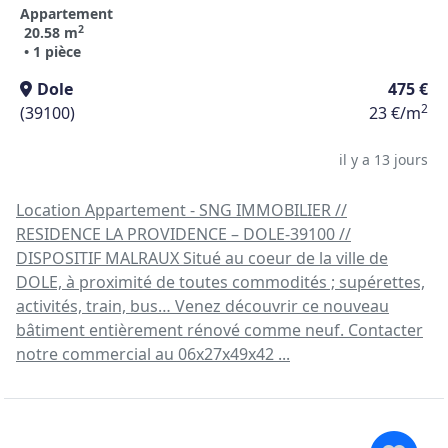
Appartement
2
20.58 m
• 1 pièce
Dole
475 €
2
(39100)
23 €/m
il y a 13 jours
Location Appartement - SNG IMMOBILIER //
RESIDENCE LA PROVIDENCE – DOLE-39100 //
DISPOSITIF MALRAUX Situé au coeur de la ville de
DOLE, à proximité de toutes commodités ; supérettes,
activités, train, bus… Venez découvrir ce nouveau
bâtiment entièrement rénové comme neuf. Contacter
notre commercial au 06x27x49x42 ...