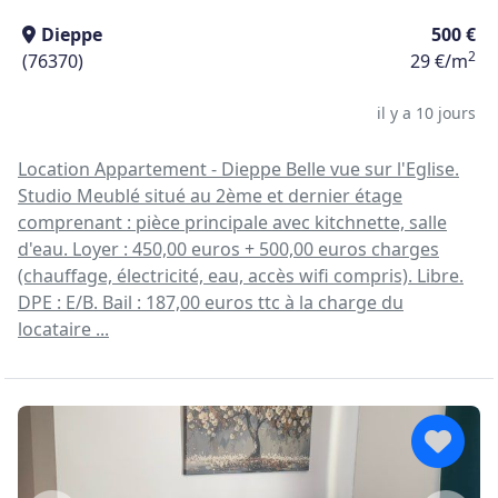
Dieppe
500 €
2
(76370)
29 €/m
il y a 10 jours
Location Appartement - Dieppe Belle vue sur l'Eglise.
Studio Meublé situé au 2ème et dernier étage
comprenant : pièce principale avec kitchnette, salle
d'eau. Loyer : 450,00 euros + 500,00 euros charges
(chauffage, électricité, eau, accès wifi compris). Libre.
DPE : E/B. Bail : 187,00 euros ttc à la charge du
locataire ...