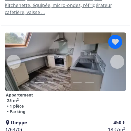
Kitchenette, équipée, micro-ondes, réfrigérateur,
cafetière, vaisse ...
Appartement
2
25 m
• 1 pièce
• Parking
Dieppe
450 €
2
(76370)
18 €/m