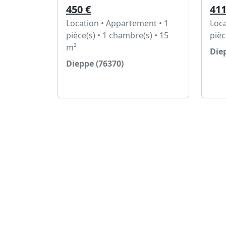
450 €
411
Location • Appartement • 1
Loca
pièce(s) • 1 chambre(s) • 15
pièc
m²
Die
Dieppe (76370)
Voir l'annonce