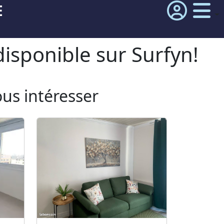
E
isponible sur Surfyn!
ous intéresser