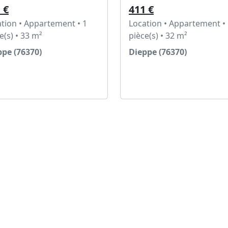
 €
411 €
tion • Appartement • 1
Location • Appartement •
e(s) • 33 m²
pièce(s) • 32 m²
ppe (76370)
Dieppe (76370)
Voir l'annonce
Voir l'annonce