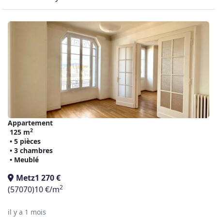
Appartement
2
125 m
• 5 pièces
• 3 chambres
• Meublé
Metz
1 270 €
2
(57070)
10 €/m
il y a 1 mois