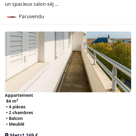
un spacieux salon-séj ...
Paruvendu
Appartement
2
84 m
• 4 pièces
• 2 chambres
• Balcon
• Meublé
Metz
1 169 €