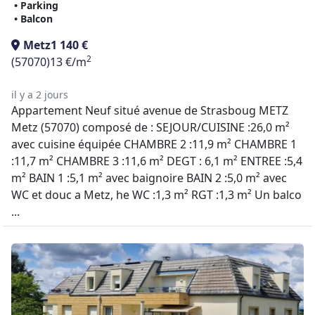
• Parking
• Balcon
Metz
1 140 €
2
(57070)
13 €/m
il y a 2 jours
Appartement Neuf situé avenue de Strasboug METZ
Metz (57070) composé de : SEJOUR/CUISINE :26,0 m²
avec cuisine équipée CHAMBRE 2 :11,9 m² CHAMBRE 1
:11,7 m² CHAMBRE 3 :11,6 m² DEGT : 6,1 m² ENTREE :5,4
m² BAIN 1 :5,1 m² avec baignoire BAIN 2 :5,0 m² avec
WC et douc a Metz, he WC :1,3 m² RGT :1,3 m² Un balco
...