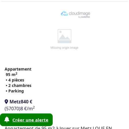
Appartement
2
95 m
• 4 pièces
• 2 chambres
• Parking
Metz
840 €
2
(57070)
8 €/m
Créer une alerte
il y a 10 jours
Appartement de 95 m2 à louer sur Metz LOUE EN