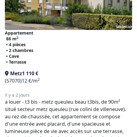
Appartement
2
88 m
• 4 pièces
• 2 chambres
• Cave
• Terrasse
Metz
1 110 €
2
(57070)
12 €/m
il y a 2 jours
a louer - t3 bis - metz queuleu beau t3bis, de 90m²
situé secteur metz queuleu (rue colini de villeneuve).
au rez-de-chaussée, cet appartement se compose
d'une entrée avec placard, d'une spacieuse et
lumineuse pièce de vie avec accès sur une terrasse,