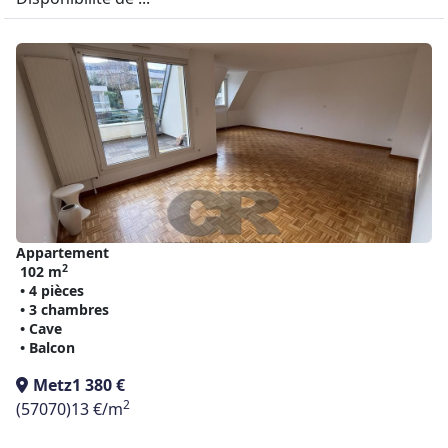
Appartement
2
102 m
• 4 pièces
• 3 chambres
• Cave
• Balcon
Metz
1 380 €
2
(57070)
13 €/m