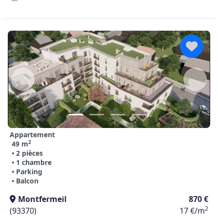
Appartement
2
49 m
• 2 pièces
• 1 chambre
• Parking
• Balcon
Montfermeil
870 €
2
(93370)
17 €/m