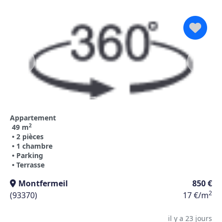
Appartement
2
49 m
• 2 pièces
• 1 chambre
• Parking
• Terrasse
Montfermeil
850 €
2
(93370)
17 €/m
il y a 23 jours