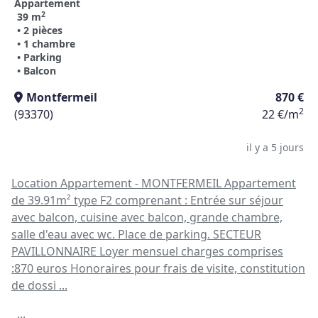
Appartement
2
39 m
• 2 pièces
• 1 chambre
• Parking
• Balcon
Montfermeil
870 €
2
(93370)
22 €/m
il y a 5 jours
Location Appartement - MONTFERMEIL Appartement
de 39.91m² type F2 comprenant : Entrée sur séjour
avec balcon, cuisine avec balcon, grande chambre,
salle d'eau avec wc. Place de parking. SECTEUR
PAVILLONNAIRE Loyer mensuel charges comprises
:870 euros Honoraires pour frais de visite, constitution
de dossi ...
...