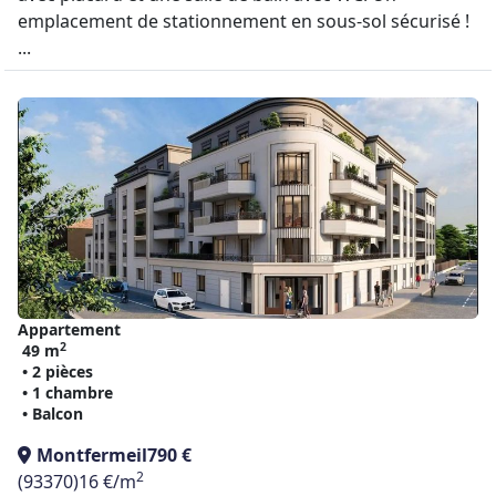
emplacement de stationnement en sous-sol sécurisé !
...
Appartement
2
49 m
• 2 pièces
• 1 chambre
• Balcon
Montfermeil
790 €
2
(93370)
16 €/m