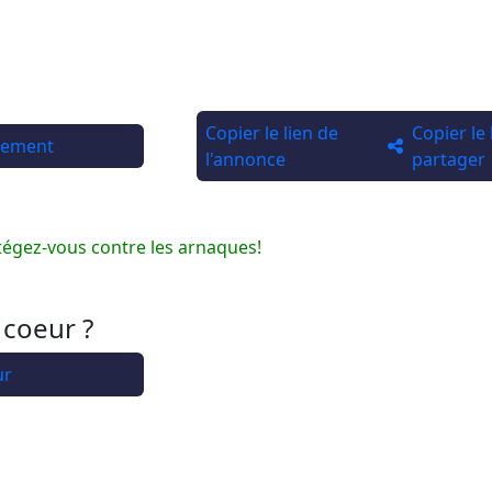
Copier le lien de
Copier le
rtement
l'annonce
partager
tégez-vous contre les arnaques!
 coeur ?
ur