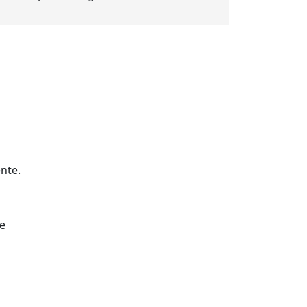
nte.
e