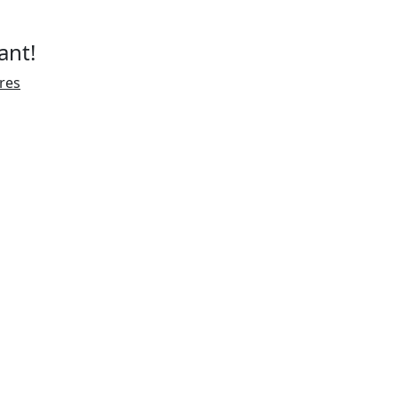
ant!
ires