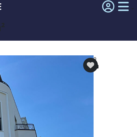
E
m²
9