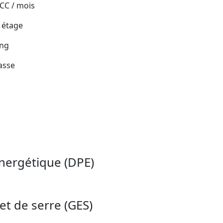
 CC / mois
 étage
ing
asse
nergétique (DPE)
et de serre (GES)