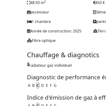
2
48.93 m
850 €
ascenseur
3ème
1 chambre
park
Année de construction: 2025
Terr
Fibre optique
Chauffage & diagnotics
radiateur gaz individuel
Diagnostic de performance é
A
B
C
D
E
F
G
Indice d'émission de gaz à eff
A
B
C
D
E
F
G