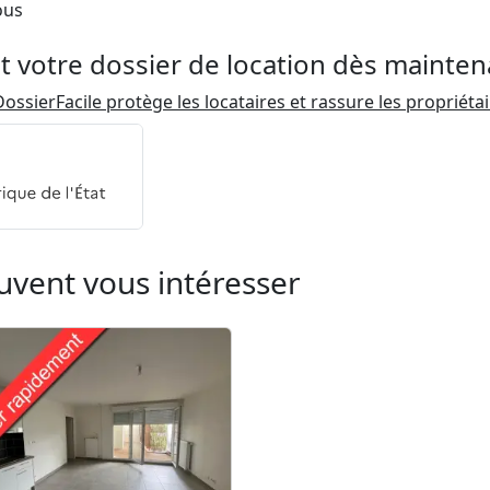
ous
t votre dossier de location dès mainten
ossierFacile protège les locataires et rassure les propriéta
uvent vous intéresser