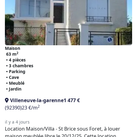
Maison
2
63 m
• 4 pièces
• 3 chambres
• Parking
• Cave
• Meublé
• Jardin
Villeneuve-la-garenne
1 477 €
2
(92390)
23 €/m
il y a 4 jours
Location Maison/Villa - St Brice sous Foret, à louer
maison meublée libre le 20/12/25. Cette location