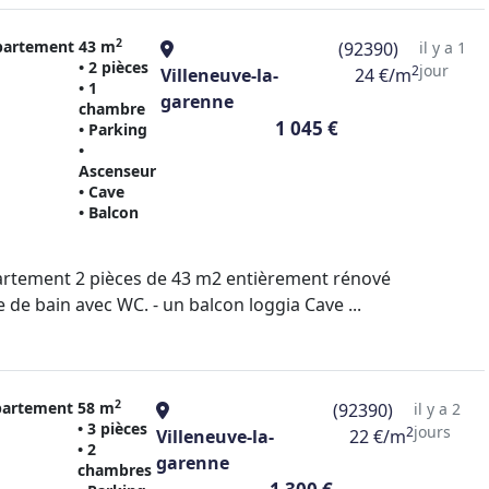
2
partement
43 m
(92390)
il y a 1
• 2 pièces
jour
2
Villeneuve-la-
24 €/m
• 1
garenne
chambre
1 045 €
• Parking
•
Ascenseur
• Cave
• Balcon
rtement 2 pièces de 43 m2 entièrement rénové
de bain avec WC. - un balcon loggia Cave ...
2
artement
58 m
(92390)
il y a 2
• 3 pièces
jours
2
Villeneuve-la-
22 €/m
• 2
garenne
chambres