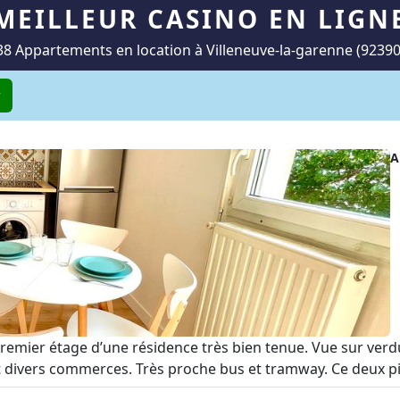
MEILLEUR CASINO EN LIGN
38 Appartements en location à Villeneuve-la-garenne (92390
r
A
premier étage d’une résidence très bien tenue. Vue sur verd
 divers commerces. Très proche bus et tramway. Ce deux piè