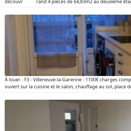
découvrir ce grand 4 pièces de 64,83m2 au deuxième étage
À louer - F3 - Villeneuve-la-Garenne - 1100€ charges comp
ouvert sur la cuisine et le salon, chauffage au sol, place d