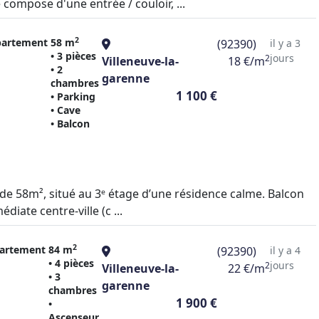
ompose d'une entrée / couloir, ...
2
artement
58 m
(92390)
il y a 3
• 3 pièces
jours
2
Villeneuve-la-
18 €/m
• 2
garenne
chambres
1 100 €
• Parking
• Cave
• Balcon
 de 58m², situé au 3ᵉ étage d’une résidence calme. Balcon
diate centre-ville (c ...
2
artement
84 m
(92390)
il y a 4
• 4 pièces
jours
2
Villeneuve-la-
22 €/m
• 3
garenne
chambres
1 900 €
•
Ascenseur