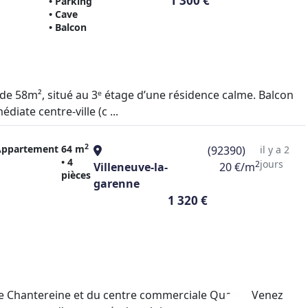
1 300 €
• Parking
• Cave
• Balcon
 de 58m², situé au 3ᵉ étage d’une résidence calme. Balcon
diate centre-ville (c ...
2
Appartement
64 m
(92390)
il y a 2
• 4
jours
2
Villeneuve-la-
20 €/m
pièces
garenne
1 320 €
 de Chantereine et du centre commerciale Quartz. Venez