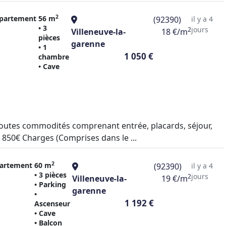
2
partement
56 m
(92390)
il y a 4
• 3
jours
2
Villeneuve-la-
18 €/m
pièces
garenne
• 1
1 050 €
chambre
• Cave
toutes commodités comprenant entrée, placards, séjour,
: 850€ Charges (Comprises dans le ...
2
artement
60 m
(92390)
il y a 4
• 3 pièces
jours
2
Villeneuve-la-
19 €/m
• Parking
garenne
•
1 192 €
Ascenseur
• Cave
• Balcon