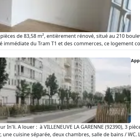
ièces de 83,58 m², entièrement rénové, situé au 210 boulev
é immédiate du Tram T1 et des commerces, ce logement combi
App
leur In'li. A louer : à VILLENEUVE LA GARENNE (92390), 3 pi
 une cuisine séparée, deux chambres, salle de bains / WC. Le 