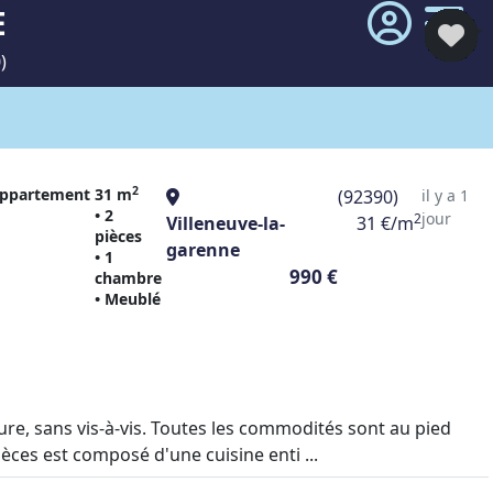
E
)
2
ppartement
31 m
(92390)
il y a 1
• 2
jour
2
Villeneuve-la-
31 €/m
pièces
garenne
• 1
990 €
chambre
• Meublé
ure, sans vis-à-vis. Toutes les commodités sont au pied
ces est composé d'une cuisine enti ...