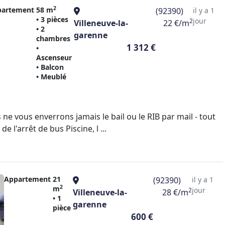
2
partement
58 m
(92390)
il y a 1
• 3 pièces
jour
2
Villeneuve-la-
22 €/m
• 2
garenne
chambres
1 312 €
•
Ascenseur
• Balcon
• Meublé
 vous enverrons jamais le bail ou le RIB par mail - tout
l'arrêt de bus Piscine, l ...
Appartement
21
(92390)
il y a 1
2
m
jour
2
Villeneuve-la-
28 €/m
• 1
garenne
pièce
600 €