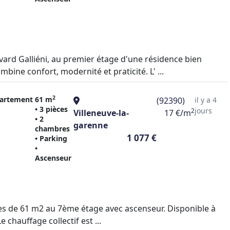
ard Galliéni, au premier étage d'une résidence bien
ne confort, modernité et praticité. L' ...
2
artement
61 m
(92390)
il y a 4
• 3 pièces
jours
2
Villeneuve-la-
17 €/m
• 2
garenne
chambres
1 077 €
• Parking
•
Ascenseur
èces de 61 m2 au 7ème étage avec ascenseur. Disponible à
chauffage collectif est ...