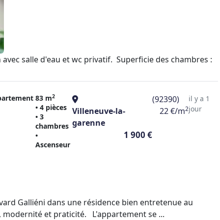
ec salle d'eau et wc privatif. Superficie des chambres :
2
partement
83 m
(92390)
il y a 1
• 4 pièces
jour
2
Villeneuve-la-
22 €/m
• 3
garenne
chambres
1 900 €
•
Ascenseur
vard Galliéni dans une résidence bien entretenue au
odernité et praticité. L'appartement se ...