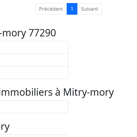
Précédent
1
Suivant
y-mory 77290
 immobiliers à
Mitry-mory
ry