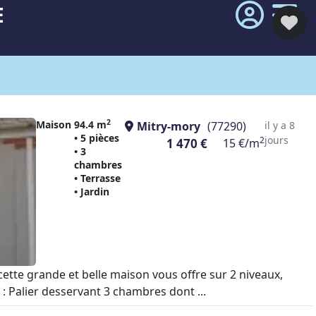
E
2
Maison
94.4 m
Mitry-mory
(77290)
il y a 8
• 5 pièces
jours
2
1 470 €
15 €/m
• 3
chambres
• Terrasse
• Jardin
ette grande et belle maison vous offre sur 2 niveaux,
: Palier desservant 3 chambres dont ...