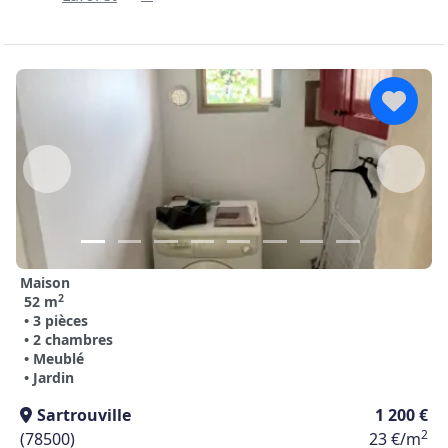
Maison
2
52 m
• 3 pièces
• 2 chambres
• Meublé
• Jardin
Sartrouville
1 200 €
2
(78500)
23 €/m