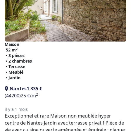
Maison
2
52 m
• 3 pièces
• 2 chambres
• Terrasse
• Meublé
• Jardin
Nantes
1 335 €
2
(44200)
25 €/m
il y a 1 mois
Exceptionnel et rare Maison non meublée hyper
centre de Nantes Jardin avec terrasse privatif Pièce de
vie avec cuisine ouverte aménagée et équipée : plaque,