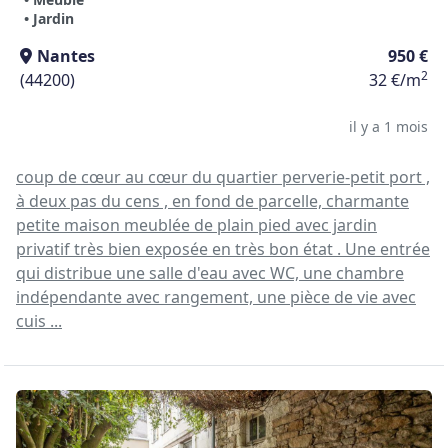
• Jardin
Nantes
950 €
2
(44200)
32 €/m
il y a 1 mois
coup de cœur au cœur du quartier perverie-petit port ,
à deux pas du cens , en fond de parcelle, charmante
petite maison meublée de plain pied avec jardin
privatif très bien exposée en très bon état . Une entrée
qui distribue une salle d'eau avec WC, une chambre
indépendante avec rangement, une pièce de vie avec
cuis ...