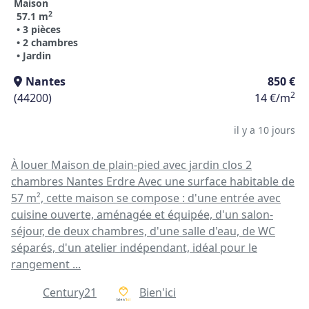
Maison
2
57.1 m
• 3 pièces
• 2 chambres
• Jardin
Nantes
850 €
2
(44200)
14 €/m
il y a 10 jours
À louer Maison de plain-pied avec jardin clos 2
chambres Nantes Erdre Avec une surface habitable de
57 m², cette maison se compose : d'une entrée avec
cuisine ouverte, aménagée et équipée, d'un salon-
séjour, de deux chambres, d'une salle d'eau, de WC
séparés, d'un atelier indépendant, idéal pour le
rangement ...
Century21
Bien'ici