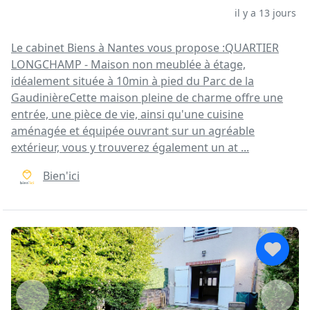
il y a 13 jours
Le cabinet Biens à Nantes vous propose :QUARTIER
LONGCHAMP - Maison non meublée à étage,
idéalement située à 10min à pied du Parc de la
GaudinièreCette maison pleine de charme offre une
entrée, une pièce de vie, ainsi qu'une cuisine
aménagée et équipée ouvrant sur un agréable
extérieur, vous y trouverez également un at ...
Bien'ici