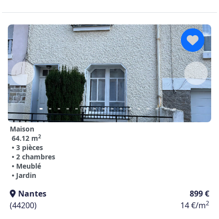
Maison
2
64.12 m
• 3 pièces
• 2 chambres
• Meublé
• Jardin
Nantes
899 €
2
(44200)
14 €/m