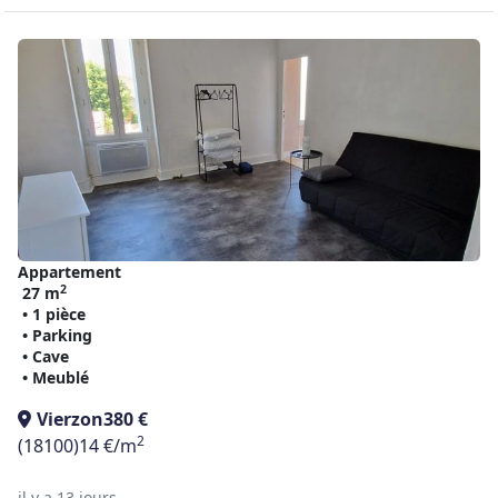
Appartement
2
27 m
• 1 pièce
• Parking
• Cave
• Meublé
Vierzon
380 €
2
(18100)
14 €/m
il y a 13 jours