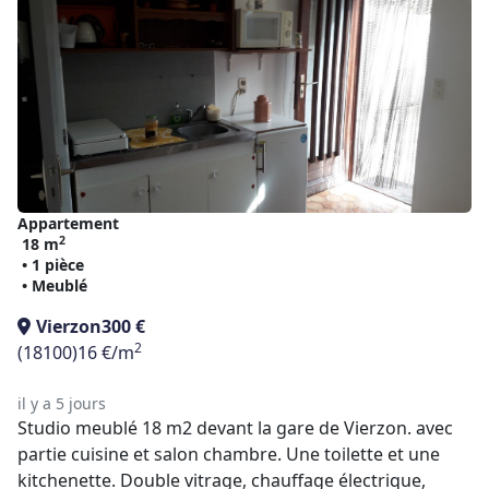
Appartement
2
18 m
• 1 pièce
• Meublé
Vierzon
300 €
2
(18100)
16 €/m
il y a 5 jours
Studio meublé 18 m2 devant la gare de Vierzon. avec
partie cuisine et salon chambre. Une toilette et une
kitchenette. Double vitrage, chauffage électrique,