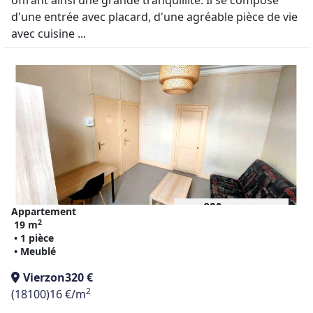
offrant ainsi une grande tranquillité. Il se compose
d'une entrée avec placard, d'une agréable pièce de vie
avec cuisine ...
Appartement
2
19 m
• 1 pièce
• Meublé
Vierzon
320 €
2
(18100)
16 €/m