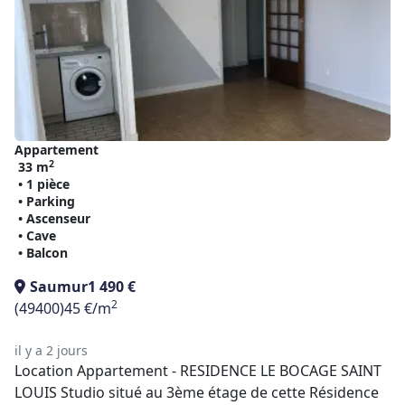
Appartement
2
33 m
• 1 pièce
• Parking
• Ascenseur
• Cave
• Balcon
Saumur
1 490 €
2
(49400)
45 €/m
il y a 2 jours
Location Appartement - RESIDENCE LE BOCAGE SAINT
LOUIS Studio situé au 3ème étage de cette Résidence