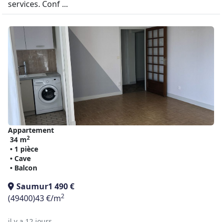
services. Conf ...
Appartement
2
34 m
• 1 pièce
• Cave
• Balcon
Saumur
1 490 €
2
(49400)
43 €/m
il y a 12 jours