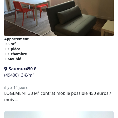
Appartement
2
33 m
• 1 pièce
• 1 chambre
• Meublé
Saumur
450 €
2
(49400)
13 €/m
il y a 14 jours
LOGEMENT 33 M² contrat mobile possible 450 euros /
mois ...