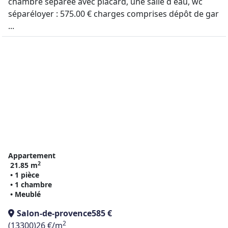
chambre séparée avec placard, une salle d eau, wc
séparéloyer : 575.00 € charges comprises dépôt de gar
...
Appartement
2
21.85 m
• 1 pièce
• 1 chambre
• Meublé
Salon-de-provence
585 €
2
(13300)
26 €/m