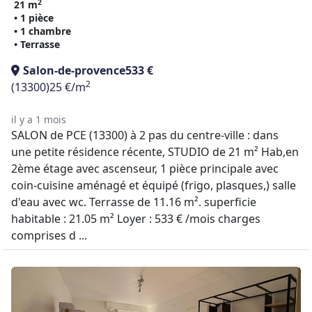
2
21 m
• 1 pièce
• 1 chambre
• Terrasse
Salon-de-provence
533 €
2
(13300)
25 €/m
il y a 1 mois
SALON de PCE (13300) à 2 pas du centre-ville : dans
une petite résidence récente, STUDIO de 21 m² Hab,en
2ème étage avec ascenseur, 1 pièce principale avec
coin-cuisine aménagé et équipé (frigo, plasques,) salle
d'eau avec wc. Terrasse de 11.16 m². superficie
habitable : 21.05 m² Loyer : 533 € /mois charges
comprises d ...