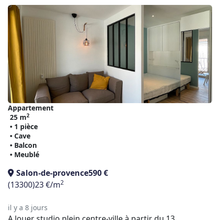
Appartement
2
25 m
• 1 pièce
• Cave
• Balcon
• Meublé
Salon-de-provence
590 €
2
(13300)
23 €/m
il y a 8 jours
A louer studio plein centre-ville à partir du 13