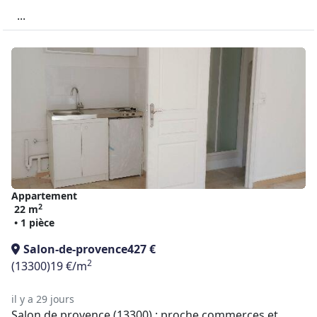
...
Appartement
2
22 m
• 1 pièce
Salon-de-provence
427 €
2
(13300)
19 €/m
il y a 29 jours
Salon de provence (13300) : proche commerces et