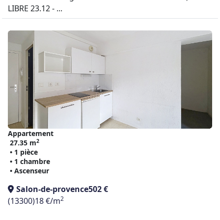
LIBRE 23.12 - ...
Appartement
2
27.35 m
• 1 pièce
• 1 chambre
• Ascenseur
Salon-de-provence
502 €
2
(13300)
18 €/m