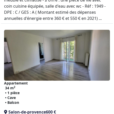
meublé et climatisé - Il offre : une pièce de vie avec
coin cuisine équipée, salle d'eau avec wc - Réf : 1949 -
DPE : C / GES : A ( Montant estimé des dépenses
annuelles d'énergie entre 360 € et 550 € en 2021) ...
Appartement
2
34 m
• 1 pièce
• Cave
• Balcon
Salon-de-provence
600 €