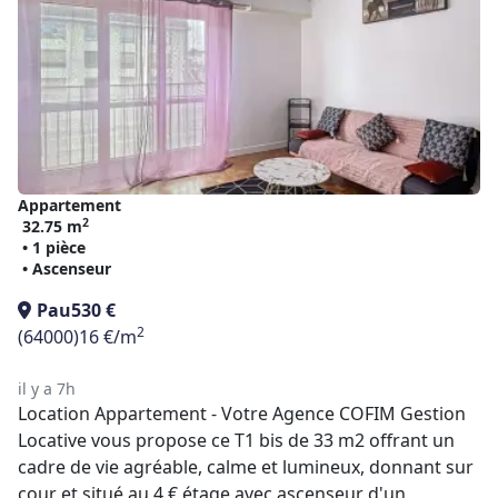
Appartement
2
32.75 m
• 1 pièce
• Ascenseur
Pau
530 €
2
(64000)
16 €/m
il y a 7h
Location Appartement - Votre Agence COFIM Gestion
Locative vous propose ce T1 bis de 33 m2 offrant un
cadre de vie agréable, calme et lumineux, donnant sur
cour et situé au 4 € étage avec ascenseur d'un