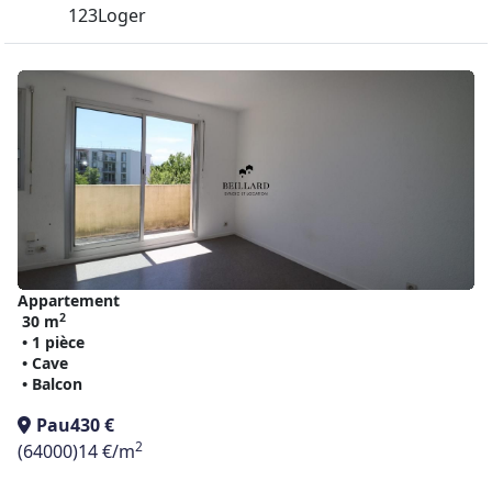
123Loger
Appartement
2
30 m
• 1 pièce
• Cave
• Balcon
Pau
430 €
2
(64000)
14 €/m