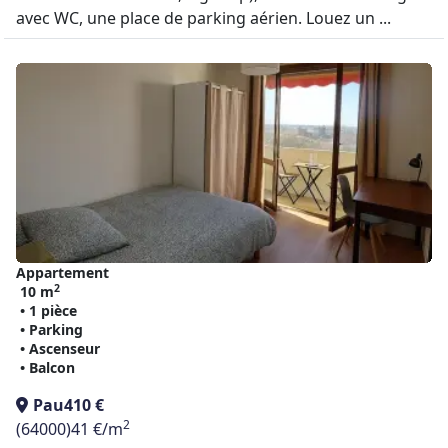
avec WC, une place de parking aérien. Louez un ...
Appartement
2
10 m
• 1 pièce
• Parking
• Ascenseur
• Balcon
Pau
410 €
2
(64000)
41 €/m