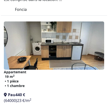
Foncia
Appartement
2
19 m
• 1 pièce
• 1 chambre
Pau
440 €
2
(64000)
23 €/m