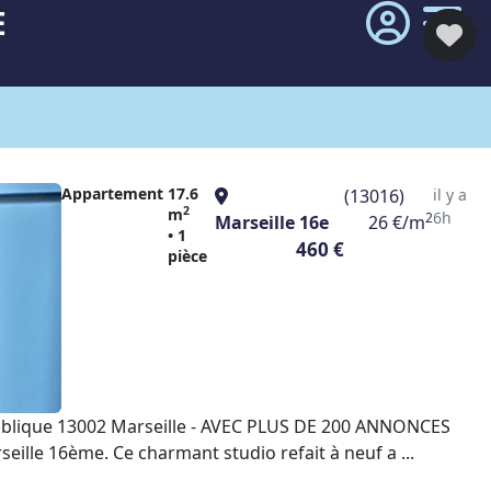
E
Appartement
17.6
(13016)
il y a
2
m
6h
2
Marseille 16e
26 €/m
• 1
460 €
pièce
ublique 13002 Marseille - AVEC PLUS DE 200 ANNONCES
lle 16ème. Ce charmant studio refait à neuf a ...