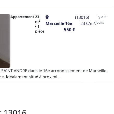
Appartement
23
(13016)
il y a 5
2
m
jours
2
Marseille 16e
23 €/m
• 1
550 €
pièce
é à SAINT ANDRE dans le 16e arrondissement de Marseille.
. Idéalement situé à proximi ...
t 13016