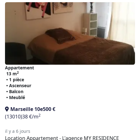
Appartement
2
13 m
• 1 pièce
• Ascenseur
• Balcon
• Meublé
Marseille 10e
500 €
2
(13010)
38 €/m
il y a 6 jours
Location Appartement - L'agence MY RESIDENCE