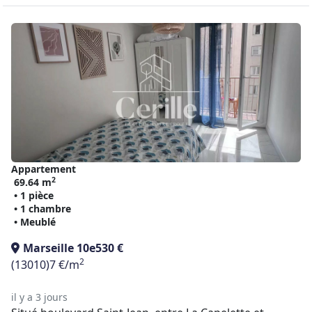
Appartement
2
69.64 m
• 1 pièce
• 1 chambre
• Meublé
Marseille 10e
530 €
2
(13010)
7 €/m
il y a 3 jours