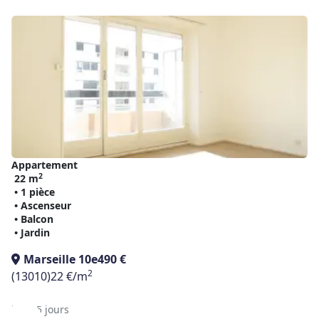
Appartement
2
22 m
• 1 pièce
• Ascenseur
• Balcon
• Jardin
Marseille 10e
490 €
2
(13010)
22 €/m
il y a 5 jours