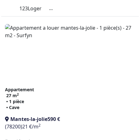
...
123Loger
Appartement
2
27 m
• 1 pièce
• Cave
Mantes-la-jolie
590 €
2
(78200)
21 €/m