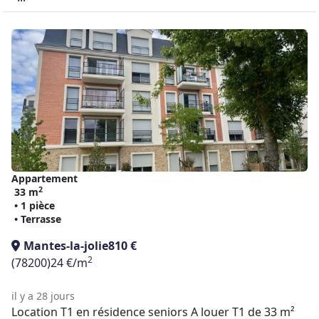
Appartement
2
33 m
• 1 pièce
• Terrasse
Mantes-la-jolie
810 €
2
(78200)
24 €/m
il y a 28 jours
Location T1 en résidence seniors A louer T1 de 33 m²