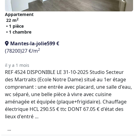
Appartement
2
22 m
• 1 pièce
• 1 chambre
Mantes-la-jolie
599 €
2
(78200)
27 €/m
il y a 1 mois
REF 4524 DISPONIBLE LE 31-10-2025 Studio Secteur
des Martraits (Ecole Notre Dame) situé au 1er étage
comprenant : une entrée avec placard, une salle d'eau,
wc séparé, une belle pièce à vivre avec cuisine
aménagée et équipée (plaque+frigidaire). Chauffage
électrique HCL 290.55 € ttc DONT 67.05 € d'état des
lieux d'entré ...
...