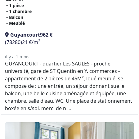
• 1 pièce
• 1 chambre
• Balcon
• Meublé
Guyancourt
962 €
2
(78280)
21 €/m
il y a 1 mois
GUYANCOURT - quartier Les SAULES - proche
université, gare de ST Quentin en Y. commerces -
appartement de 2 pièces de 45M², loué meublé, se
compose de : une entrée, un séjour donnant sue le
balcon, une belle cuisine aménagée et équipée, une
chambre, salle d'eau, WC. Une place de stationnement
boxée en s/sol. merci de n ...