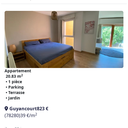
Appartement
2
20.83 m
• 1 pièce
• Parking
• Terrasse
• Jardin
Guyancourt
823 €
2
(78280)
39 €/m