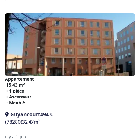
Appartement
2
15.43 m
• 1 pièce
• Ascenseur
• Meublé
Guyancourt
494 €
2
(78280)
32 €/m
il y a 1 jour