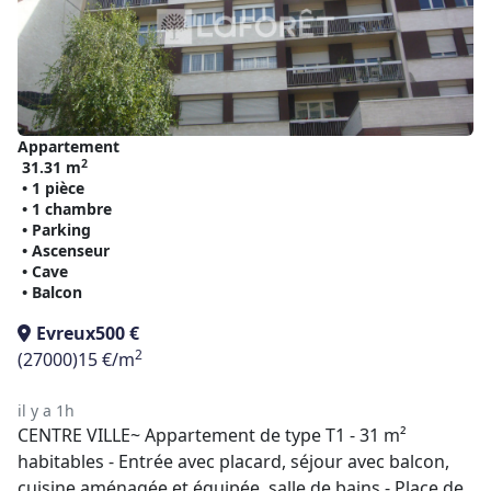
Appartement
2
31.31 m
• 1 pièce
• 1 chambre
• Parking
• Ascenseur
• Cave
• Balcon
Evreux
500 €
2
(27000)
15 €/m
il y a 1h
CENTRE VILLE~ Appartement de type T1 - 31 m²
habitables - Entrée avec placard, séjour avec balcon,
cuisine aménagée et équipée, salle de bains - Place de