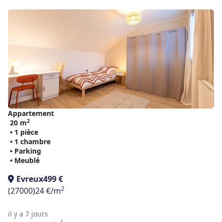
Appartement
2
20 m
• 1 pièce
• 1 chambre
• Parking
• Meublé
Evreux
499 €
2
(27000)
24 €/m
il y a 7 jours