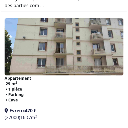
des parties com ...
Appartement
2
29 m
• 1 pièce
• Parking
• Cave
Evreux
470 €
2
(27000)
16 €/m