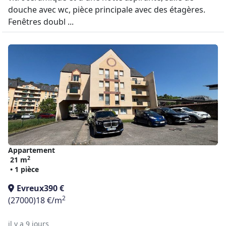
douche avec wc, pièce principale avec des étagères.
Fenêtres doubl ...
Appartement
2
21 m
• 1 pièce
Evreux
390 €
2
(27000)
18 €/m
il y a 9 jours