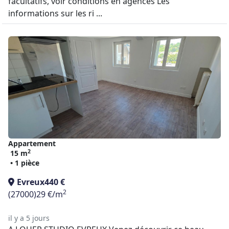
facultatifs, voir conditions en agences Les
informations sur les ri ...
Appartement
2
15 m
• 1 pièce
Evreux
440 €
2
(27000)
29 €/m
il y a 5 jours