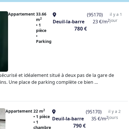
Appartement
33.66
(95170)
il y a 1
2
m
jour
2
Deuil-la-barre
23 €/m
• 1
780 €
pièce
•
Parking
curisé et idéalement situé à deux pas de la gare de
ns. Une place de parking complète ce bien ...
2
Appartement
22 m
(95170)
il y a 2
• 1 pièce
jours
2
Deuil-la-barre
35 €/m
• 1
790 €
chambre