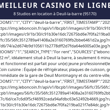
MEILLEUR CASINO EN LIGN
8 Studios en location à Deuil-la-barre (95170)
 à la charge du locataire : 330 € TTC dont 76 € pour l’état des lieux Dépôt de garantie : 1384 € Montant des charges : 50 € / mois Modalité de récupération des charges locatives : provision avec régularisation annuelle Montant estimé des dépenses annuelles d'énergie pour un usage standard : entre 545 € et 737 € sur les années 2021, 2022 et 2023 (abonnements compris). Les informations sur les risques auxquels ce bien est exposé sont disponibles sur le site Géorisques : www.georisques.gouv.fr","BALCONY":"1","CITY":"deuil-la-barre","DUPLICATES":"14591392,13959636,18348336,8949956,11136169,17074675","FIRST_TIMESTAMP":"2025-12-06T12:04:18","FURNISHED":"1","ID":"9781941","IMAGE":"https://img.leboncoin.fr/api/v1/lbcpb1/images/d4/6e/b7/d46eb7289faf927cd34926d8967387bf619cec1a.jpg?rule=ad-large","IMAGES_LIST":"[\"https://img.leboncoin.fr/api/v1/lbcpb1/images/d4/6e/b7/d46eb7289faf927cd34926d8967387bf619cec1a.jpg?rule=ad-large\",\"https://img.leboncoin.fr/api/v1/lbcpb1/images/aa/a3/26/aaa326f61066f6c1011484aaa864a093a0c2237e.jpg?rule=ad-large\",\"https://img.leboncoin.fr/api/v1/lbcpb1/images/4a/24/c0/4a24c0696ab5824e3ba83931f69fac1d305bca78.jpg?rule=ad-large\",\"https://img.leboncoin.fr/api/v1/lbcpb1/images/70/e1/9b/70e19ba25f9b87a6ec5247dcaf434100106a8584.jpg?rule=ad-large\",\"https://img.leboncoin.fr/api/v1/lbcpb1/images/a9/f4/ad/a9f4ad3242c120842f85f4a2771d300d7763849d.jpg?rule=ad-large\"]","PRICE":"743","PROPERTY_TYPE":"Appartement","ROOMS":"1","SEARCH_TYPE":"For rent","SOURCES":["seloger","bienici","avendrealouer","leboncoin"],"SURFACE":"25","TIMESTAMP":"2025-12-06T12:04:18"},{"AD_TEXT_DESCRIPTION":"A quelques minutes de la gare SNCF Deuil-Montmagny (Ligne H - Gare du Nord à 15minutes) Bel appartement type STUDIO meublé comprenant: entrée sur pièce principale avec coin cuisine entièrement aménagée, salle d'eau avec wc - 1 emplacement de parking s/sol privatif.","CELLAR":"0","CITY":"deuil-la-barre","DUPLICATES":"19010636","FIRST_TIMESTAMP":"2025-11-27T12:03:21","FURNISHED":"1","ID":"18807313","IMAGE":"https://file.bienici.com/photo/lamy-38_6_494d8ca9-7f3f-449e-b41f-2f8f156add10.JPG","IMAGES_LIST":"[\"https://file.bienici.com/photo/lamy-38_6_494d8ca9-7f3f-449e-b41f-2f8f156add10.JPG\",\"https://file.bienici.com/photo/lamy-38_6_e374bdea-c893-4a38-bd4a-64b2b89c1e0e.JPG\",\"https://file.bienici.com/photo/lamy-38_6_0604a17d-cc51-4d9e-8faa-2e0aa7bb24c0.JPG\"]","PARKING":"1","PRICE":"720","PROPERTY_TYPE":"Appartement","ROOMS":"1","SEARCH_TYPE":"For rent","SOURCES":["seloger","bienici"],"SURFACE":"29","TIMESTAMP":"2025-12-14T12:10:25"},{"AD_TEXT_DESCRIPTION":"iad France - Alice Berthet vous propose: ***Loué*** Appartement moderne avec balcon, cave et parking – Idéal pour une locationÀ Deuil-la-Barre, charmante commune à la fois paisible et dynamique située à quelques kilomètres de Paris, découvrez cet appartement lumineux et fonctionnel, idéalement situé rue Cauchoix, en plein centre-ville.Situé au 1er étage d’une résidence récente, calme et sécurisée, ce logement moderne offre un agencement optimal : une pièce principale pouvant faire office de séjour et de chambre, une salle d’eau avec douche et lave-linge, un WC indépendant, ainsi qu’une kitchenette équipée (plaque de cuisson, four et réfrigérateur). Un agréable balcon complète cet ensemble, parfait pour profiter d’un moment de détente en extérieur.La résidence dispose d’un ascenseur, d’une connexion fibre optique et bénéficie d’une bonne isolation. Le chauffage individuel électrique garantit un confort optimal tout au long de l’année.L’appartement comprend également une cave et une place de parking privative, assurant praticité et sécurité au quotidien.Sa localisation est un véritable atout : à proximité immédiate des commerces, transports en commun (ligne H la Barre Ormesson à 12 min à pied ou Deuil Montmagny à 10 min à pied) et espaces verts, vous profiterez d’un cadre de vie pratique et agréable.Conditions de location :Le dossier du locataire sera soumis à la Garantie des Loyers Impayés (GLI).Pour être éligible, le locataire doit répondre aux critères suivants :Disposer d’un revenu net mensuel au moins égal à 3 fois le montant du loyer charges comprises ,Être en contrat de travail en CDI (hors période d’essai), en CDI confirmé de la fonction publique, ou retraité avec revenus stables ,Fournir un dossier complet et vérifiable (pièce d’identité, trois dernières fiches de paie, dernier avis d’imposition, justificatif de domicile, contrat de travail, etc.).Les garants ne sont pas acceptés dans le cadre de la GLI.Pour plus d’informations ou pour planifier une visite, n’hésitez pas à me contacter ( 1er contact par mail svp)Information d'affichage énergétique sur ce bien : classe ENERGIE D indice 238 et classe CLIMAT B indice 7. Les informations sur les risques auxquels ce bien est exposé, y c