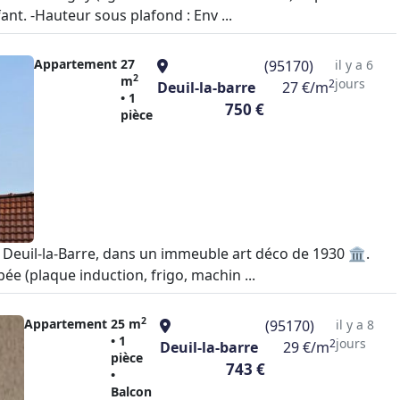
ant. -Hauteur sous plafond : Env ...
Appartement
27
(95170)
il y a 6
2
m
jours
2
Deuil-la-barre
27 €/m
• 1
750 €
pièce
Deuil-la-Barre, dans un immeuble art déco de 1930 🏛️.
e (plaque induction, frigo, machin ...
2
Appartement
25 m
(95170)
il y a 8
• 1
jours
2
Deuil-la-barre
29 €/m
pièce
743 €
•
Balcon