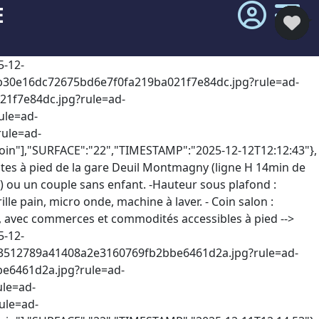
E
ompris l'obligation légale de débroussaillement, sont disponibles sur le site Géorisques : http://www.georisques.gouv.fr.La présente annonce immobilière a été rédigée sous la responsabilité éditoriale de Mme Alice Berthet mandataire indépendant en immobilier (sans détention de fonds), agent commercial de la SAS I@D France immatriculé au RSAC de pontoise sous le nu