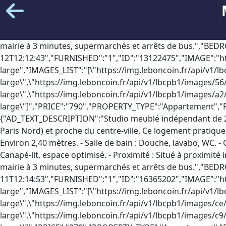
mairie à 3 minutes, supermarchés et arrêts de bus.","BEDROOMS":"1","CITY":"deuil-la-barre","FIRST_TIMESTAMP":"2025-12-12T12:12:43","FURNISHED":"1","ID":"13122475","IMAGE":"https://img.leboncoin.fr/api/v1/lbcpb1/images/c9/1b/30/c91b30e16dc72675bd6e7f0fa219ba021f7e84dc.jpg?rule=ad-large","IMAGES_LIST":"[\"https://img.leboncoin.fr/api/v1/lbcpb1/images/c9/1b/30/c91b30e16dc72675bd6e7f0fa219ba021f7e84dc.jpg?rule=ad-large\",\"https://img.leboncoin.fr/api/v1/lbcpb1/images/56/fc/35/56fc3512789a41408a2e3160769fb2bbe6461d2a.jpg?rule=ad-large\",\"https://img.leboncoin.fr/api/v1/lbcpb1/images/a2/d6/74/a2d674b9d105611b2778dff2d7fda64e6005a03e.jpg?rule=ad-large\"]","PRICE":"790","PROPERTY_TYPE":"Appartement","ROOMS":"1","SEARCH_TYPE":"For rent","SOURCES":["leboncoin"],"SURFACE":"22","TIMESTAMP":"2025-12-12T12:12:43"},{"AD_TEXT_DESCRIPTION":"Studio meublé indépendant de 22 m², idéalement situé à Deuil la barre, à seulement 6 minutes à pied de la gare Deuil Montmagny (ligne H 14min de Paris Nord) et proche du centre-ville. Ce logement pratique et fonctionnel est parfait pour un(e) jeune professionnel(le) ou un couple sans enfant. -Hauteur sous plafond : Environ 2,40 mètres. - Salle de bain : Douche, lavabo, WC. - Coin cuisine : Équipé de réfrigérateur, plaques de cuisson, grille pain, micro onde, machine à laver. - Coin salon : Canapé-lit, espace optimisé. - Proximité : Situé à proximité immédiate de la gare de Deuil Montmagny et du centre-ville, avec commerces et commodités accessibles à pied --> mairie à 3 minutes, supermarchés et arrêts de bus.","BEDROOMS":"1","CITY":"deuil-la-barre","FIRST_TIMESTAMP":"2025-12-11T12:14:53","FURNISHED":"1","ID":"16365202","IMAGE":"https://img.leboncoin.fr/api/v1/lbcpb1/images/56/fc/35/56fc3512789a41408a2e3160769fb2bbe6461d2a.jpg?rule=ad-large","IMAGES_LIST":"[\"https://img.leboncoin.fr/api/v1/lbcpb1/images/56/fc/35/56fc3512789a41408a2e3160769fb2bbe6461d2a.jpg?rule=ad-large\",\"https://img.leboncoin.fr/api/v1/lbcpb1/images/ce/7c/6d/ce7c6d0f5cf46992ceda94afdbc63e52492b4669.jpg?rule=ad-large\",\"https://img.leboncoin.fr/api/v1/lbcpb1/images/c9/1b/30/c91b30e16dc72675bd6e7f0fa219ba021f7e84dc.jpg?rule=ad-large\"]","PRICE":"870","PROPERTY_TYPE":"Appartement","ROOMS":"1","SEARCH_TYPE":"For rent","SOURCES":["leboncoin"],"SURFACE":"22","TIMESTAMP":"2025-12-11T12:14:53"},{"AD_TEXT_DESCRIPTION":"Grand studio face gare Barre Ormeson Studio à louer face gare de la barre Ormesson lige H, au 13 de la Concorde à Deuil-la-Barre, dans un immeuble art déco de 1930 🏛️. 27 m² en bon état, disponible à partir du 21 décembre 2025 après rénovation. Séjour lumineux, cuisine séparée équipée (plaque induction, frigo, machine à laver) 🍽️, salle d'eau avec douche à l'italienne 🚿 et WC, VMC. Charges 750 €/mois comprenant chauffage et eau froide ♨️💧. Proche transports (gare Barre Ormesson) 🚆. Idéal jeune travailleur ou étudiant — garantie Visale obligatoire. Dossier complet demandé avant visite. Contactez-nous vite ! Référence annonce : YT39-0IP-IG5 Date de réalisation du diagnostic : 22/11/2025 Honoraires à la charge du locataire : 351 € TTC dont 81 € pour l’état des lieux Dépôt de garantie : 660 € Montant des charges : 90 € / mois A propos de la copropriété : Nombre de lots : 23 Montant estimé des dépenses annuelles d'énergie pour un usage standard : entre 310 € et 415 € sur les années 2021, 2022 et 2023 (abonnements compris).","CITY":"deuil-la-barre","DUPLICATES":"6117331","FIRST_TIMESTAMP":"2025-12-08T11:52:22","ID":"11660549","IMAGE":"https://img.leboncoin.fr/api/v1/lbcpb1/images/5c/70/21/5c70210186d56a6f8db663725d9bbe2db7132fc2.jpg?rule=ad-large","IMAGES_LIST":"[\"https://img.leboncoin.fr/api/v1/lbcpb1/images/5c/70/21/5c70210186d56a6f8db663725d9bbe2db7132fc2.jpg?rule=ad-large\",\"https://img.leboncoin.fr/api/v1/lbcpb1/images/38/83/f9/3883f9a218dd26b80a0db10c0bd5aa6c1f7b6c59.jpg?rule=ad-large\"]","PRICE":"750","PROPERTY_TYPE":"Appartement","ROOMS":"1","SEARCH_TYPE":"For rent","SOURCES":["avendrealouer","leboncoin"],"SURFACE":"27","TIMESTAMP":"2025-12-08T11:52:22"},{"AD_TEXT_DESCRIPTION":"Appartement type 1 LOCATION Meublée : 2 mois de dépôt de garantie. Dans une copropriété calme avec un cadre verdoyant, venez découvrir ce studio meublé d'une superficie de 30m² au 2ème étage avec ascenseur. Il vous offre, une entrée avec rangements, un séjour donnant sur un balcon, une cuisine aménagée et équipée, un espace nuit avec lit et rangements, une salle d'eau avec douche et un WC. Une place de stationnement en extérieur complète ce bien. Gare d'Epinay-Villetaneuse (Ligne H) à 10 minutes à pieds. -25% SUR LES HONORAIRES DE LOCATION. Les informations sur les risques auxquels ce bien est exposé sont disponibles sur le site Géorisque : *** Référence annonce : 45_[Coordonnées masquées] Date de réalisation du diagnostic : 23/07/2024 Honoraires