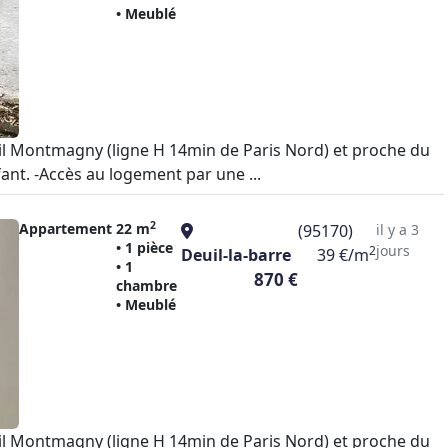
• Meublé
uil Montmagny (ligne H 14min de Paris Nord) et proche du
ant. -Accès au logement par une ...
2
Appartement
22 m
(95170)
il y a 3
• 1 pièce
jours
2
Deuil-la-barre
39 €/m
• 1
870 €
chambre
• Meublé
uil Montmagny (ligne H 14min de Paris Nord) et proche du