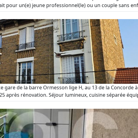
ait pour un(e) jeune professionnel(le) ou un couple sans enf
 gare de la barre Ormesson lige H, au 13 de la Concorde à 
5 après rénovation. Séjour lumineux, cuisine séparée équipé