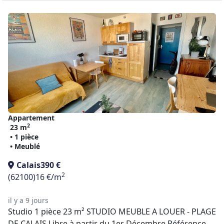
Appartement
2
23 m
• 1 pièce
• Meublé
Calais
390 €
2
(62100)
16 €/m
il y a 9 jours
Studio 1 pièce 23 m² STUDIO MEUBLE A LOUER - PLAGE
DE CALAIS Libre à partir du 1er Décembre Référence