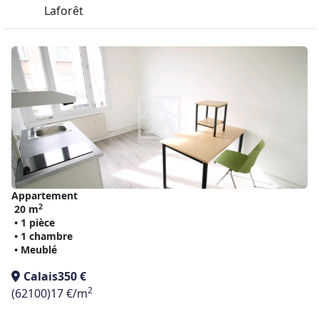
Laforêt
Appartement
2
20 m
• 1 pièce
• 1 chambre
• Meublé
Calais
350 €
2
(62100)
17 €/m