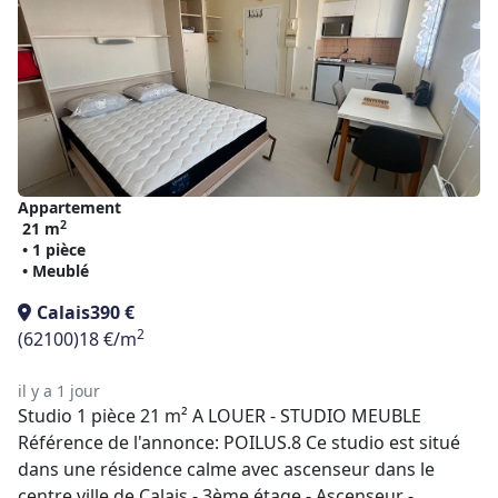
Appartement
2
21 m
• 1 pièce
• Meublé
Calais
390 €
2
(62100)
18 €/m
il y a 1 jour
Studio 1 pièce 21 m² A LOUER - STUDIO MEUBLE
Référence de l'annonce: POILUS.8 Ce studio est situé
dans une résidence calme avec ascenseur dans le
centre ville de Calais - 3ème étage - Ascenseur -