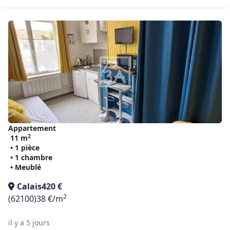
Appartement
2
11 m
• 1 pièce
• 1 chambre
• Meublé
Calais
420 €
2
(62100)
38 €/m
il y a 5 jours