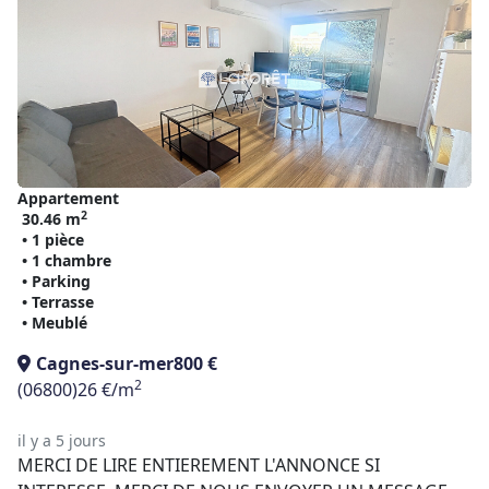
Appartement
2
30.46 m
• 1 pièce
• 1 chambre
• Parking
• Terrasse
• Meublé
Cagnes-sur-mer
800 €
2
(06800)
26 €/m
il y a 5 jours
MERCI DE LIRE ENTIEREMENT L'ANNONCE SI