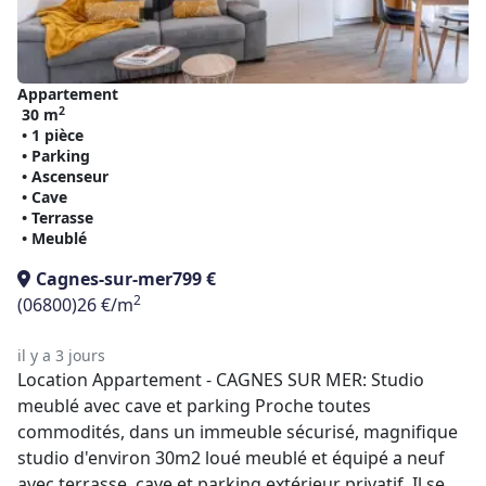
Appartement
2
30 m
• 1 pièce
• Parking
• Ascenseur
• Cave
• Terrasse
• Meublé
Cagnes-sur-mer
799 €
2
(06800)
26 €/m
il y a 3 jours
Location Appartement - CAGNES SUR MER: Studio
meublé avec cave et parking Proche toutes
commodités, dans un immeuble sécurisé, magnifique
studio d'environ 30m2 loué meublé et équipé a neuf
avec terrasse, cave et parking extérieur privatif. Il se