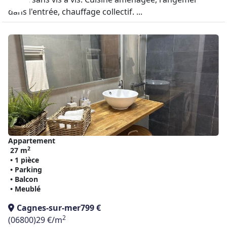
dans l'entrée, chauffage collectif. ...
Appartement
2
27 m
• 1 pièce
• Parking
• Balcon
• Meublé
Cagnes-sur-mer
799 €
2
(06800)
29 €/m