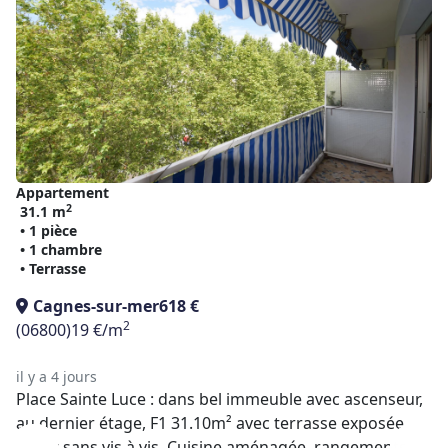
Appartement
2
31.1 m
• 1 pièce
• 1 chambre
• Terrasse
Cagnes-sur-mer
618 €
2
(06800)
19 €/m
il y a 4 jours
Place Sainte Luce : dans bel immeuble avec ascenseur,
au dernier étage, F1 31.10m² avec terrasse exposée
ouest sans vis à vis. Cuisine aménagée, rangements