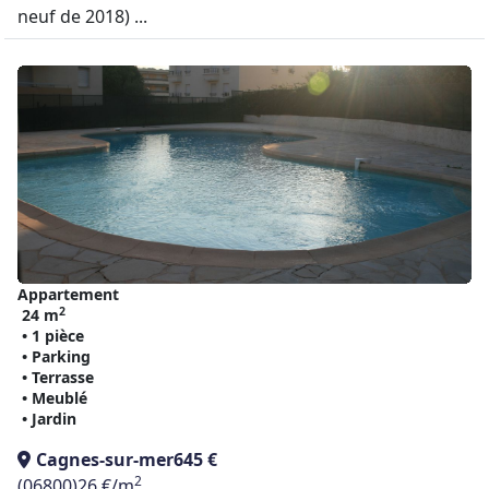
neuf de 2018) ...
Appartement
2
24 m
• 1 pièce
• Parking
• Terrasse
• Meublé
• Jardin
Cagnes-sur-mer
645 €
2
(06800)
26 €/m