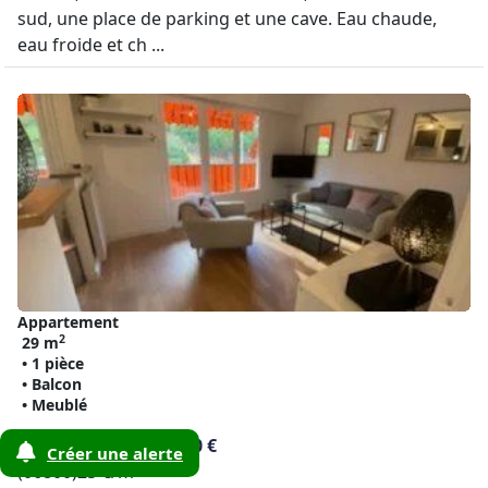
sud, une place de parking et une cave. Eau chaude,
eau froide et ch ...
Appartement
2
29 m
• 1 pièce
• Balcon
• Meublé
Cagnes-sur-mer
750 €
Créer une alerte
2
(06800)
25 €/m