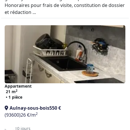
Honoraires pour frais de visite, constitution de dossier
et rédaction ...
Appartement
2
21 m
• 1 pièce
Aulnay-sous-bois
550 €
2
(93600)
26 €/m
il y a 10 jours