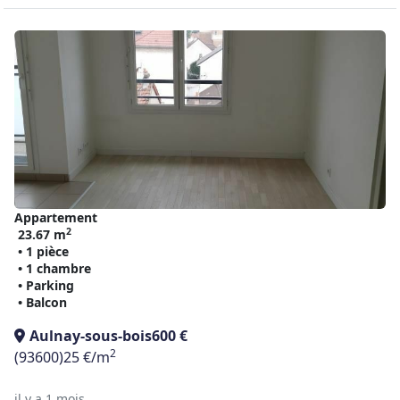
Appartement
2
23.67 m
• 1 pièce
• 1 chambre
• Parking
• Balcon
Aulnay-sous-bois
600 €
2
(93600)
25 €/m
il y a 1 mois