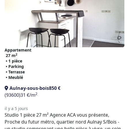
Appartement
2
27 m
• 1 pièce
• Parking
• Terrasse
• Meublé
Aulnay-sous-bois
850 €
2
(93600)
31 €/m
il y a 5 jours
Studio 1 pièce 27 m² Agence ACA vous présente,
Proche du futur métro, quartier nord Aulnay S/Bois -
un studio comprenant une belle pièce à vivre, un coin