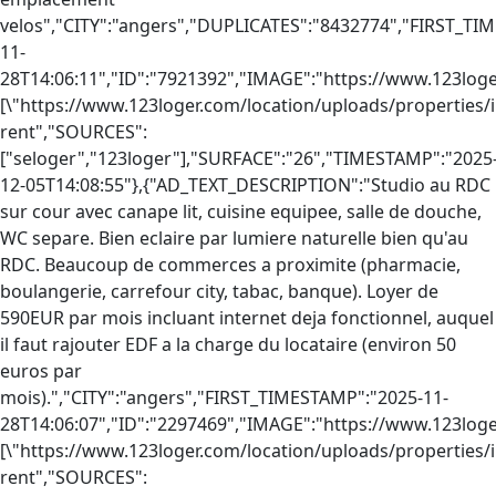
[\"https://www.123loger.com/location/uploads/properties
rent","SOURCES":
["seloger","123loger"],"SURFACE":"26","TIMESTAMP":"2025
12-05T14:08:55"},{"AD_TEXT_DESCRIPTION":"Studio au RDC
sur cour avec canape lit, cuisine equipee, salle de douche,
WC separe. Bien eclaire par lumiere naturelle bien qu'au
RDC. Beaucoup de commerces a proximite (pharmacie,
boulangerie, carrefour city, tabac, banque). Loyer de
590EUR par mois incluant internet deja fonctionnel, auquel
il faut rajouter EDF a la charge du locataire (environ 50
euros par
mois).","CITY":"angers","FIRST_TIMESTAMP":"2025-11-
28T14:06:07","ID":"2297469","IMAGE":"https://www.123log
[\"https://www.123loger.com/location/uploads/properties
rent","SOURCES":