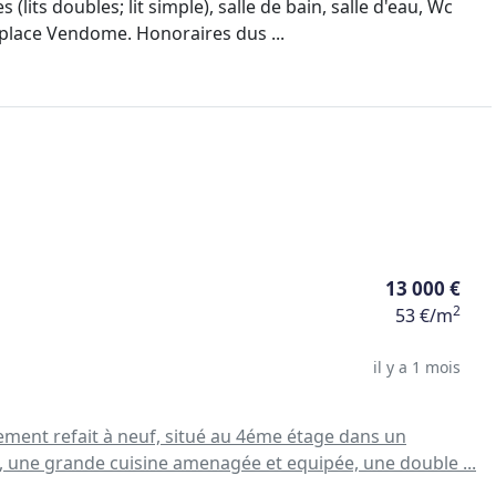
its doubles; lit simple), salle de bain, salle d'eau, Wc
 place Vendome. Honoraires dus ...
13 000 €
2
53 €/m
il y a 1 mois
ment refait à neuf, situé au 4éme étage dans un
 une grande cuisine amenagée et equipée, une double ...