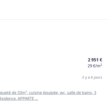
2 951 €
2
29 €/m
il y a 6 jours
ueté de 33m², cuisine équipée, wc, salle de bains, 3
ésidence. APPARTE ...