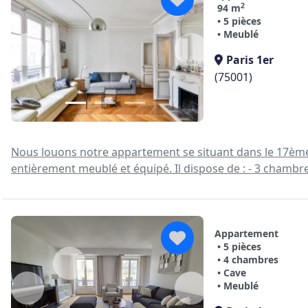
2
94 m
• 5 pièces
• Meublé
Paris 1er
(75001)
Nous louons notre appartement se situant dans le 17ème a
entièrement meublé et équipé. Il dispose de : - 3 chambres
Appartement
• 5 pièces
• 4 chambres
• Cave
• Meublé