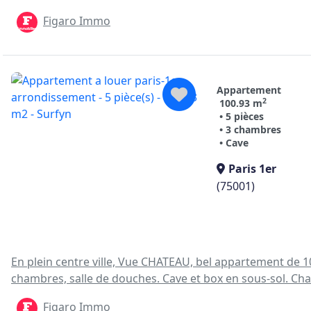
Figaro Immo
Appartement
2
100.93 m
• 5 pièces
• 3 chambres
• Cave
Paris 1er
(75001)
En plein centre ville, Vue CHATEAU, bel appartement de 1
chambres, salle de douches. Cave et box en sous-sol. Cha
Figaro Immo