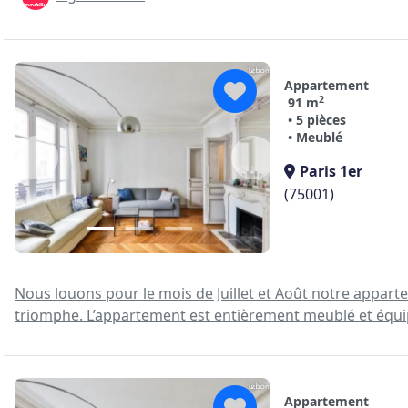
Appartement
2
91 m
• 5 pièces
• Meublé
Paris 1er
(75001)
Nous louons pour le mois de Juillet et Août notre apparte
triomphe. L’appartement est entièrement meublé et équipé.
Appartement