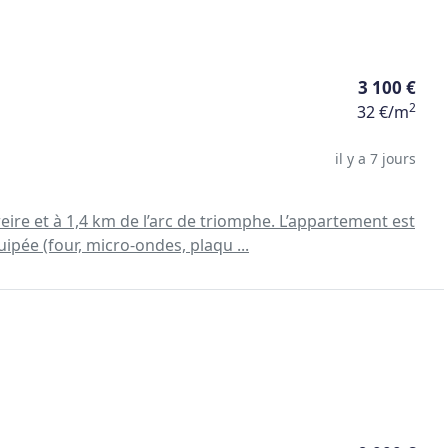
3 100 €
2
32 €/m
il y a 7 jours
re et à 1,4 km de l’arc de triomphe. L’appartement est
ipée (four, micro-ondes, plaqu ...