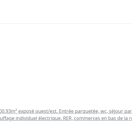
00.93m² exposé ouest/est. Entrée parquetée, wc, séjour parq
uffage individuel électrique. RER, commerces en bas de la r