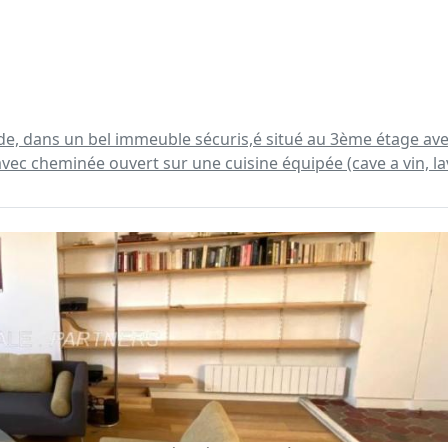
ncorde, dans un bel immeuble sécuris,é situé au 3ème étage
c cheminée ouvert sur une cuisine équipée (cave a vin, lave 