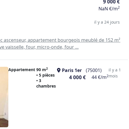
9 000 €
2
NaN €/m
il y a 24 jours
 avec ascenseur, appartement bourgeois meublé de 152 m²
vaisselle, four, micro-onde, four ...
2
Appartement
90 m
Paris 1er
(75001)
il y a 1
• 5 pièces
mois
2
4 000 €
44 €/m
• 3
chambres