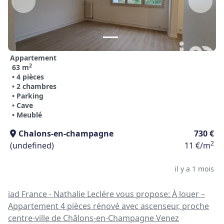
Appartement
2
63 m
• 4 pièces
• 2 chambres
• Parking
• Cave
• Meublé
Chalons-en-champagne
730 €
2
(undefined)
11 €/m
il y a 1 mois
iad France - Nathalie Leclére vous propose: À louer –
Appartement 4 pièces rénové avec ascenseur, proche
centre-ville de Châlons-en-Champagne Venez