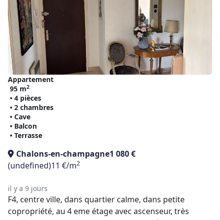
Appartement
2
95 m
• 4 pièces
• 2 chambres
• Cave
• Balcon
• Terrasse
Chalons-en-champagne
1 080 €
2
(undefined)
11 €/m
il y a 9 jours
F4, centre ville, dans quartier calme, dans petite
copropriété, au 4 eme étage avec ascenseur, très