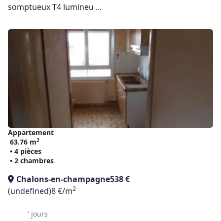
somptueux T4 lumineu ...
Appartement
2
63.76 m
• 4 pièces
• 2 chambres
Chalons-en-champagne
538 €
2
(undefined)
8 €/m
il y a 7 jours