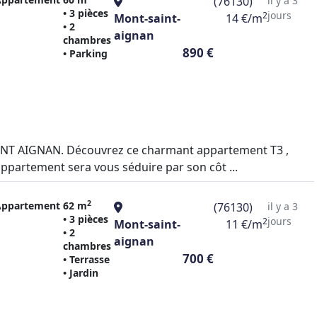
(76130)
il y a 3
• 3 pièces
jours
2
Mont-saint-
14 €/m
• 2
aignan
chambres
890 €
• Parking
AINT AIGNAN. Découvrez ce charmant appartement T3 ,
appartement sera vous séduire par son côt ...
2
Appartement
62 m
(76130)
il y a 3
• 3 pièces
jours
2
Mont-saint-
11 €/m
• 2
aignan
chambres
700 €
• Terrasse
• Jardin