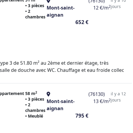
(76130)
il y a 10
• 3 pièces
jours
2
Mont-saint-
12 €/m
• 2
aignan
chambres
652 €
e 3 de 51.80 m² au 2ème et dernier étage, très
alle de douche avec WC. Chauffage et eau froide collec
2
ppartement
58 m
(76130)
il y a 12
• 3 pièces
jours
2
Mont-saint-
13 €/m
• 2
aignan
chambres
795 €
• Meublé