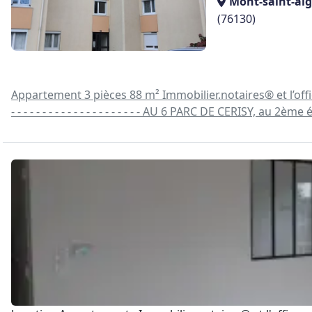
Mont-saint-ai
(76130)
Appartement 3 pièces 88 m² Immobilier.notaires® et l’o
- - - - - - - - - - - - - - - - - - - - - AU 6 PARC DE CERISY, 