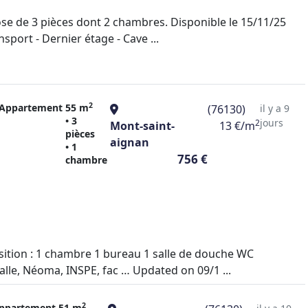
e de 3 pièces dont 2 chambres. Disponible le 15/11/25
port - Dernier étage - Cave ...
2
Appartement
55 m
(76130)
il y a 9
• 3
jours
2
Mont-saint-
13 €/m
pièces
aignan
• 1
756 €
chambre
ition : 1 chambre 1 bureau 1 salle de douche WC
lle, Néoma, INSPE, fac … Updated on 09/1 ...
2
ppartement
51 m