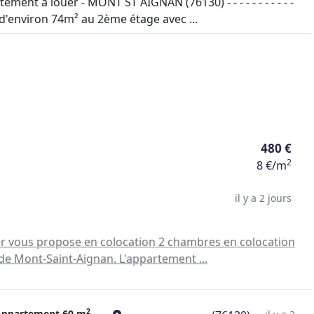
nt à louer - MONT ST AIGNAN (76130) - - - - - - - - - - -
'environ 74m² au 2ème étage avec ...
480 €
2
8 €/m
il y a 2 jours
vous propose en colocation 2 chambres en colocation
de Mont-Saint-Aignan. L'appartement ...
2
Appartement
60 m