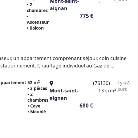
Mont-saint-
12 €/m
• 2
aignan
chambres
775 €
•
Ascenseur
• Balcon
seur, un appartement comprenant séjour, coin cuisine
tationnement. Chauffage individuel au Gaz de ...
2
Appartement
52 m
(76130)
il y a 8
• 3 pièces
jours
2
Mont-saint-
13 €/m
• 2
aignan
chambres
680 €
• Cave
• Meublé