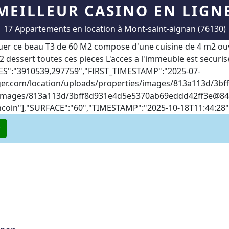
MEILLEUR CASINO EN LIGN
17 Appartements en location à Mont-saint-aignan (76130)
ouer ce beau T3 de 60 M2 compose d'une cuisine de 4 m2 ou
2 dessert toutes ces pieces L'acces a l'immeuble est securise
TES":"3910539,297759","FIRST_TIMESTAMP":"2025-07-
ger.com/location/uploads/properties/images/813a113d/
3bf
/images/813a113d/
3bff8d931e4d5e5370ab69eddd42ff3e@8
oin"],"SURFACE":"60","TIMESTAMP":"2025-10-18T11:44:28"}]"
r