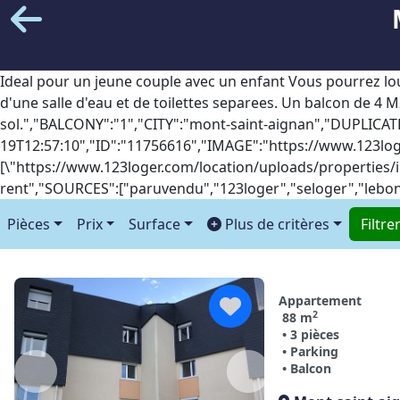
Ideal pour un jeune couple avec un enfant Vous pourrez l
d'une salle d'eau et de toilettes separees. Un balcon de 4 M
sol.","BALCONY":"1","CITY":"mont-saint-aignan","DUPLICA
19T12:57:10","ID":"11756616","IMAGE":"https://www.123lo
[\"https://www.123loger.com/location/uploads/properties
rent","SOURCES":["paruvendu","123loger","seloger","lebonc
Pièces
Prix
Surface
Plus de critères
Filtre
Appartement
2
88 m
• 3 pièces
• Parking
• Balcon