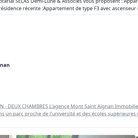
tarial SELAS Demi-Lune & Associés vous proposent : Apparteme
ésidence récente :Appartement de type F3 avec ascenseur d
gnan
- DEUX CHAMBRES L'agence Mont Saint Aignan Immobilier 
un parc proche de l'université et des écoles supérieures 