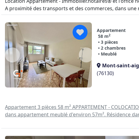
Location Appartement - Immobilier.notaires® et l'office no
A proximité des transports et des commerces, dans une r
Appartement
2
58 m
• 3 pièces
• 2 chambres
• Meublé
Mont-saint-ai
(76130)
Appartement 3 pièces 58 m² APPARTEMENT - COLOCATION 
dans appartement meublé d'environ 57m². Résidence dans 