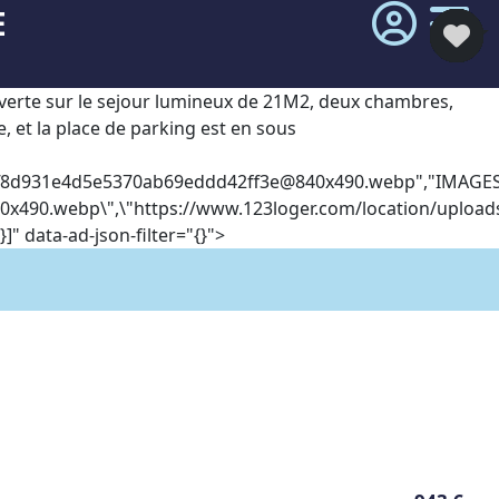
E
verte sur le sejour lumineux de 21M2, deux chambres,
, et la place de parking est en sous
f8d931e4d5e5370ab69eddd42ff3e@840x490.webp
","IMAGES
40x490.webp
\",\"https://www.123loger.com/location/uploa
 data-ad-json-filter="{}">