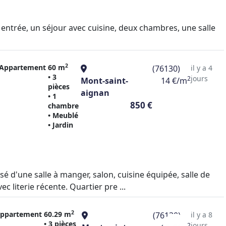
ntrée, un séjour avec cuisine, deux chambres, une salle
2
Appartement
60 m
(76130)
il y a 4
• 3
jours
2
Mont-saint-
14 €/m
pièces
aignan
• 1
850 €
chambre
• Meublé
• Jardin
'une salle à manger, salon, cuisine équipée, salle de
c literie récente. Quartier pre ...
2
ppartement
60.29 m
(76130)
il y a 8
• 3 pièces
jours
2