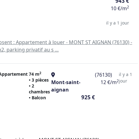
943 €
2
10 €/m
il y a 1 jour
osent : Appartement à louer - MONT ST AIGNAN (76130) -
2, parking privatif au s ...
2
Appartement
74 m
(76130)
il y a 1
• 3 pièces
jour
2
Mont-saint-
12 €/m
• 2
aignan
chambres
925 €
• Balcon