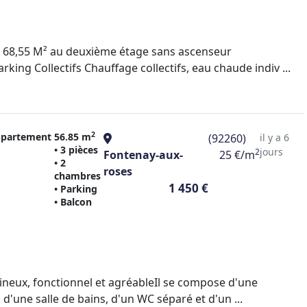
 68,55 M² au deuxième étage sans ascenseur
ing Collectifs Chauffage collectifs, eau chaude indiv ...
2
partement
56.85 m
(92260)
il y a 6
• 3 pièces
jours
2
Fontenay-aux-
25 €/m
• 2
roses
chambres
1 450 €
• Parking
• Balcon
ineux, fonctionnel et agréableIl se compose d'une
une salle de bains, d'un WC séparé et d'un ...