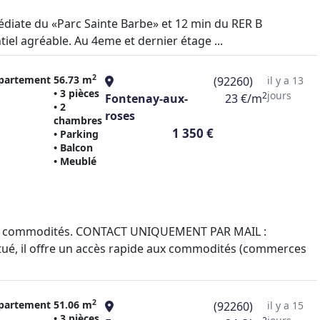
médiate du «Parc Sainte Barbe» et 12 min du RER B
iel agréable. Au 4eme et dernier étage ...
2
partement
56.73 m
(92260)
il y a 13
• 3 pièces
jours
2
Fontenay-aux-
23 €/m
• 2
roses
chambres
1 350 €
• Parking
• Balcon
• Meublé
 et commodités. CONTACT UNIQUEMENT PAR MAIL :
tué, il offre un accès rapide aux commodités (commerces
2
partement
51.06 m
(92260)
il y a 15
• 3 pièces