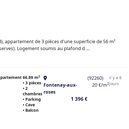
), appartement de 3 pièces d'une superficie de 56 m²
serves). Logement soumis au plafond d ...
2
partement
66.89 m
(92260)
il y a 8
• 3 pièces
jours
2
Fontenay-aux-
20 €/m
• 2
roses
chambres
1 396 €
• Parking
• Cave
• Balcon