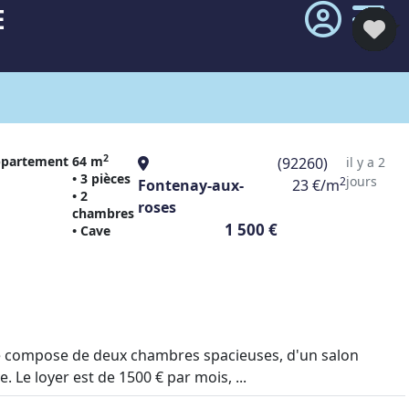
E
2
partement
64 m
(92260)
il y a 2
• 3 pièces
jours
2
Fontenay-aux-
23 €/m
• 2
roses
chambres
1 500 €
• Cave
 se compose de deux chambres spacieuses, d'un salon
. Le loyer est de 1500 € par mois, ...