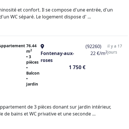
inosité et confort. Il se compose d'une entrée, d'un
'un WC séparé. Le logement dispose d' ...
Appartement
76.44
(92260)
il y a 17
2
m
jours
2
Fontenay-aux-
22 €/m
• 3
roses
pièces
1 750 €
•
Balcon
•
Jardin
ppartement de 3 pièces donant sur jardin intérieur,
 de bains et WC privative et une seconde ...