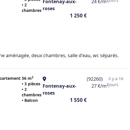
jours
2
Fontenay-aux-
24 €/m
• 2
roses
chambres
1 250 €
ine aménagée, deux chambres, salle d'eau, wc séparés.
2
partement
56 m
(92260)
il y a 16
• 3 pièces
jours
2
Fontenay-aux-
27 €/m
• 2
roses
chambres
1 550 €
• Balcon