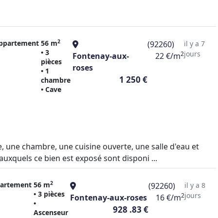
2
ppartement
56 m
(92260)
il y a 7
• 3
jours
2
Fontenay-aux-
22 €/m
pièces
roses
• 1
1 250 €
chambre
• Cave
une chambre, une cuisine ouverte, une salle d'eau et
uxquels ce bien est exposé sont disponi ...
2
artement
56 m
(92260)
il y a 8
• 3 pièces
jours
2
Fontenay-aux-roses
16 €/m
•
928 .83 €
Ascenseur