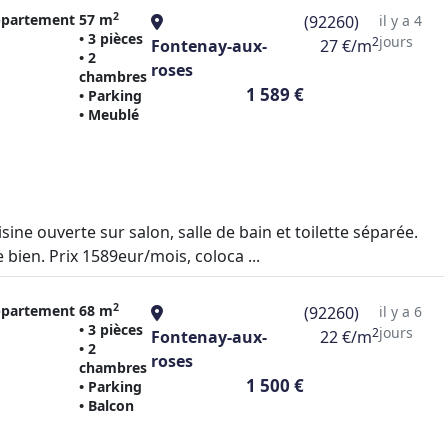
2
partement
57 m
(92260)
il y a 4
• 3 pièces
jours
2
Fontenay-aux-
27 €/m
• 2
roses
chambres
1 589 €
• Parking
• Meublé
e ouverte sur salon, salle de bain et toilette séparée.
bien. Prix 1589eur/mois, coloca ...
2
partement
68 m
(92260)
il y a 6
• 3 pièces
jours
2
Fontenay-aux-
22 €/m
• 2
roses
chambres
1 500 €
• Parking
• Balcon