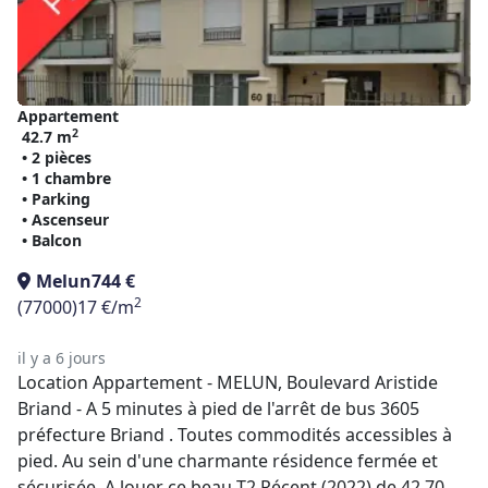
Appartement
2
42.7 m
• 2 pièces
• 1 chambre
• Parking
• Ascenseur
• Balcon
Melun
744 €
2
(77000)
17 €/m
il y a 6 jours
Location Appartement - MELUN, Boulevard Aristide
Briand - A 5 minutes à pied de l'arrêt de bus 3605
préfecture Briand . Toutes commodités accessibles à
pied. Au sein d'une charmante résidence fermée et
sécurisée. A louer ce beau T2 Récent (2022) de 42.70