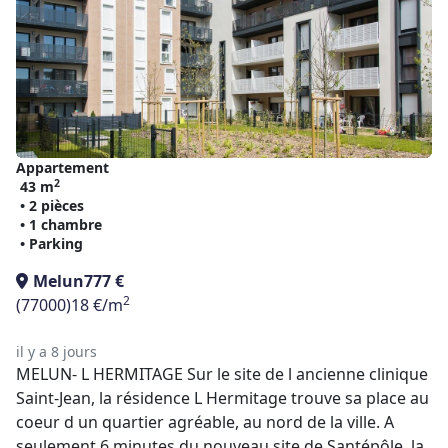
Appartement
2
43 m
• 2 pièces
• 1 chambre
• Parking
Melun
777 €
2
(77000)
18 €/m
il y a 8 jours
MELUN- L HERMITAGE Sur le site de l ancienne clinique
Saint-Jean, la résidence L Hermitage trouve sa place au
coeur d un quartier agréable, au nord de la ville. A
seulement 6 minutes du nouveau site de Santépôle, la