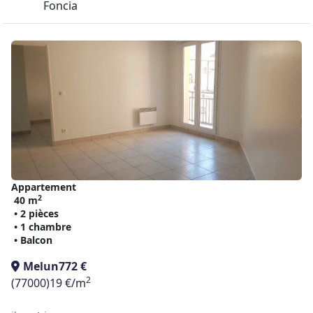
Foncia
Appartement
2
40 m
• 2 pièces
• 1 chambre
• Balcon
Melun
772 €
2
(77000)
19 €/m