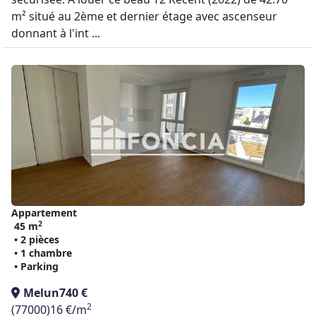
m² situé au 2ème et dernier étage avec ascenseur
donnant à l'int ...
Appartement
2
45 m
• 2 pièces
• 1 chambre
• Parking
Melun
740 €
2
(77000)
16 €/m