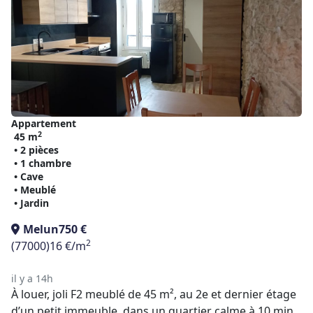
Appartement
2
45 m
• 2 pièces
• 1 chambre
• Cave
• Meublé
• Jardin
Melun
750 €
2
(77000)
16 €/m
il y a 14h
À louer, joli F2 meublé de 45 m², au 2e et dernier étage
d’un petit immeuble, dans un quartier calme à 10 min