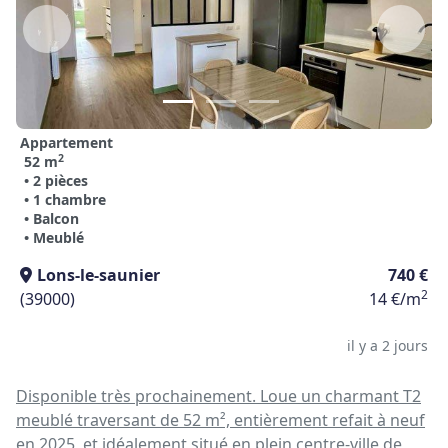
Appartement
2
52 m
• 2 pièces
• 1 chambre
• Balcon
• Meublé
Lons-le-saunier
740 €
2
(39000)
14 €/m
il y a 2 jours
Disponible très prochainement. Loue un charmant T2
meublé traversant de 52 m², entièrement refait à neuf
en 2025, et idéalement situé en plein centre-ville de