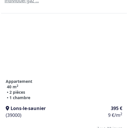
individuel gaz ...
Appartement
2
40 m
• 2 pièces
• 1 chambre
Lons-le-saunier
395 €
2
(39000)
9 €/m