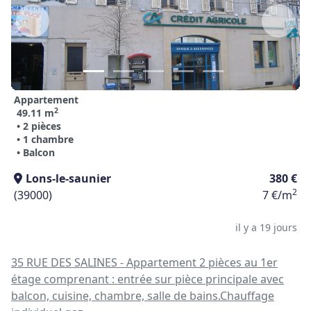
Appartement
2
49.11 m
• 2 pièces
• 1 chambre
• Balcon
Lons-le-saunier
380 €
2
(39000)
7 €/m
il y a 19 jours
35 RUE DES SALINES - Appartement 2 pièces au 1er
étage comprenant : entrée sur pièce principale avec
balcon, cuisine, chambre, salle de bains.Chauffage