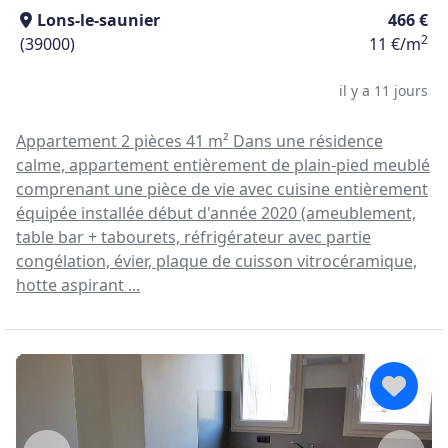
Lons-le-saunier
466 €
2
(39000)
11 €/m
il y a 11 jours
Appartement 2 pièces 41 m² Dans une résidence
calme, appartement entièrement de plain-pied meublé
comprenant une pièce de vie avec cuisine entièrement
équipée installée début d'année 2020 (ameublement,
table bar + tabourets, réfrigérateur avec partie
congélation, évier, plaque de cuisson vitrocéramique,
hotte aspirant ...