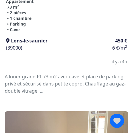
Appartement
2
73 m
• 2 pièces
• 1 chambre
• Parking
• Cave
Lons-le-saunier
450 €
2
(39000)
6 €/m
il y a 4h
A louer grand F1 73 m2 avec cave et place de parking
privé et sécurisé dans petite copro. Chauffage au gaz-
double vitrage. ...