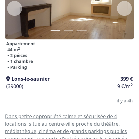
Appartement
2
44 m
• 2 pièces
• 1 chambre
• Parking
Lons-le-saunier
399 €
2
(39000)
9 €/m
il y a 4h
Dans petite copropriété calme et sécurisée de 4
locations, situé au centre-ville proche du théâtre,
médiathèque, cinéma et de grands parkings publics
comprenant une porte d’entrée principale sécurisée