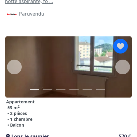
hotte aspirante, fo ...
Paruvendu
Appartement
2
53 m
• 2 pièces
• 1 chambre
• Balcon
Lons-le-saunier
570 €