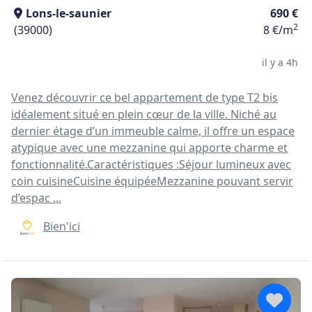
Lons-le-saunier
690 €
2
(39000)
8 €/m
il y a 4h
Venez découvrir ce bel appartement de type T2 bis
idéalement situé en plein cœur de la ville. Niché au
dernier étage d’un immeuble calme, il offre un espace
atypique avec une mezzanine qui apporte charme et
fonctionnalité.Caractéristiques :Séjour lumineux avec
coin cuisineCuisine équipéeMezzanine pouvant servir
d’espac ...
Bien'ici