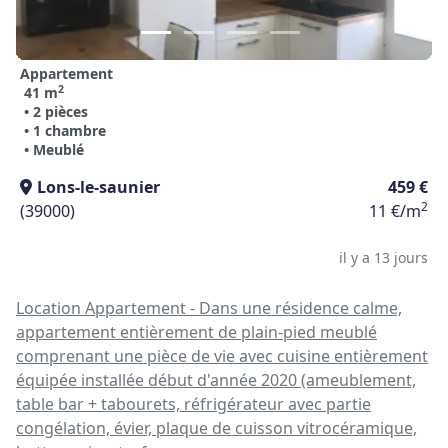
Appartement
2
41 m
• 2 pièces
• 1 chambre
• Meublé
Lons-le-saunier
459 €
2
(39000)
11 €/m
il y a 13 jours
Location Appartement - Dans une résidence calme,
appartement entièrement de plain-pied meublé
comprenant une pièce de vie avec cuisine entièrement
équipée installée début d'année 2020 (ameublement,
table bar + tabourets, réfrigérateur avec partie
congélation, évier, plaque de cuisson vitrocéramique,