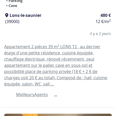
• Parking
• Cave
Lons-le-saunier
480 €
2
(39000)
12 €/m
il y a 2 jours
Appartement 2 pièces 39 m² LONS T2 , au dernier
étage d'une petite résidence, cuisine équipée,
chauffage électrique, rénové récemment, seul
appartement sur le palier. cave en sous-sol et
possibilité place de parking privée (18 € + 2 € de
charges soit 20 € au total). Composé de : hall, cuisine
équipée, salon, WC, sall ...
...
MeilleursAgents