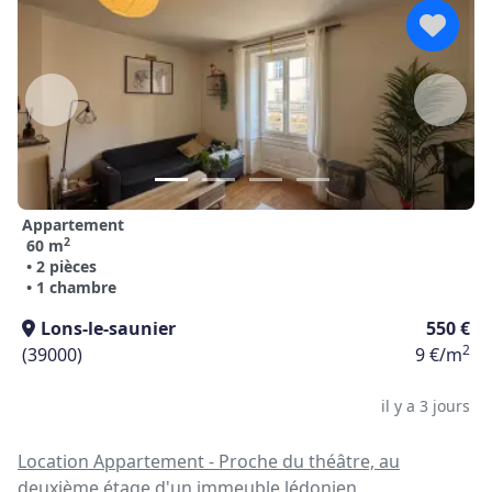
Appartement
2
60 m
• 2 pièces
• 1 chambre
Lons-le-saunier
550 €
2
(39000)
9 €/m
il y a 3 jours
Location Appartement - Proche du théâtre, au
deuxième étage d'un immeuble lédonien,