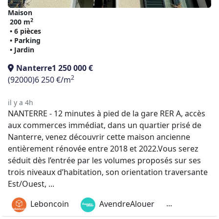
Maison
2
200 m
• 6 pièces
• Parking
• Jardin
Nanterre
1 250 000 €
2
(92000)
6 250 €/m
il y a 4h
NANTERRE - 12 minutes à pied de la gare RER A, accès
aux commerces immédiat, dans un quartier prisé de
Nanterre, venez découvrir cette maison ancienne
entièrement rénovée entre 2018 et 2022.Vous serez
séduit dès l’entrée par les volumes proposés sur ses
trois niveaux d’habitation, son orientation traversante
Est/Ouest, ...
...
Leboncoin
AvendreAlouer