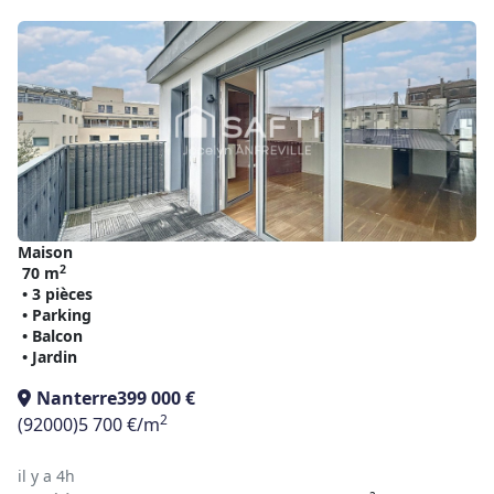
Maison
2
70 m
• 3 pièces
• Parking
• Balcon
• Jardin
Nanterre
399 000 €
2
(92000)
5 700 €/m
il y a 4h