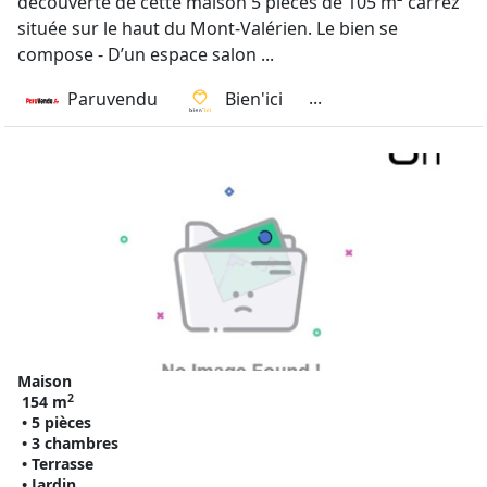
découverte de cette maison 5 pièces de 105 m² carrez
située sur le haut du Mont-Valérien. Le bien se
compose - D’un espace salon ...
...
Paruvendu
Bien'ici
Maison
2
154 m
• 5 pièces
• 3 chambres
• Terrasse
• Jardin