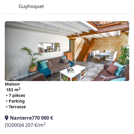
Guyhoquet
Maison
2
183 m
• 7 pièces
• Parking
• Terrasse
Nanterre
770 000 €
2
(92000)
4 207 €/m