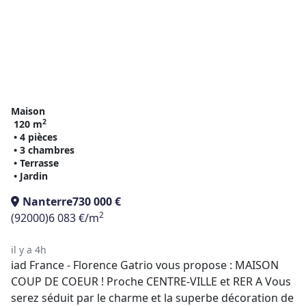
Maison
2
120 m
• 4 pièces
• 3 chambres
• Terrasse
• Jardin
Nanterre
730 000 €
2
(92000)
6 083 €/m
il y a 4h
iad France - Florence Gatrio vous propose : MAISON
COUP DE COEUR ! Proche CENTRE-VILLE et RER A Vous
serez séduit par le charme et la superbe décoration de