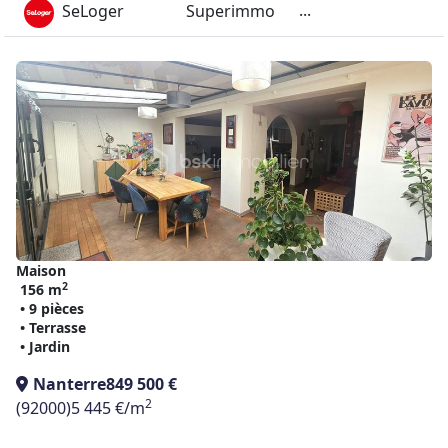
...
SeLoger
Superimmo
Maison
2
156 m
• 9 pièces
• Terrasse
• Jardin
Nanterre
849 500 €
2
(92000)
5 445 €/m