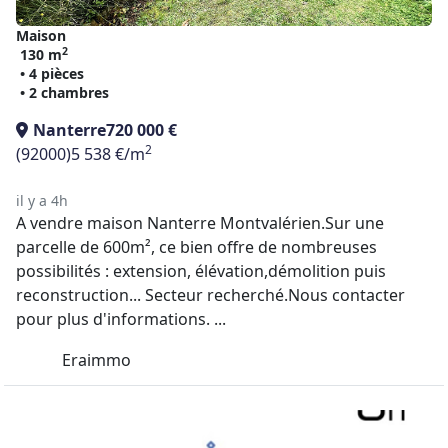
Maison
2
130 m
• 4 pièces
• 2 chambres
Nanterre
720 000 €
2
(92000)
5 538 €/m
il y a 4h
A vendre maison Nanterre Montvalérien.Sur une
parcelle de 600m², ce bien offre de nombreuses
possibilités : extension, élévation,démolition puis
reconstruction... Secteur recherché.Nous contacter
pour plus d'informations. ...
Eraimmo