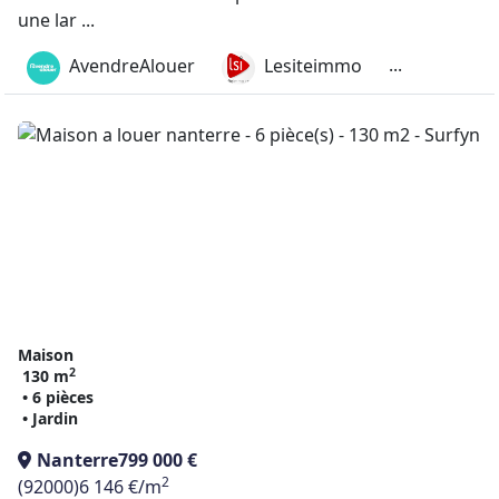
une lar ...
...
AvendreAlouer
Lesiteimmo
Maison
2
130 m
• 6 pièces
• Jardin
Nanterre
799 000 €
2
(92000)
6 146 €/m