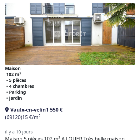
Maison
2
102 m
• 5 pièces
• 4 chambres
• Parking
• Jardin
Vaulx-en-velin
1 550 €
2
(69120)
15 €/m
il y a 10 jours
Maison 5 pièces 102 m² A LOUER Très belle maison