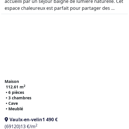
accueilli par un séjour baigné de lumière naturelle. Cet
espace chaleureux est parfait pour partager des ...
Maison
2
112.61 m
• 6 pièces
• 3 chambres
• Cave
• Meublé
Vaulx-en-velin
1 490 €
2
(69120)
13 €/m