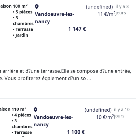
2
aison
100 m
(undefined)
il y a 8
• 5 pièces
jours
2
Vandoeuvre-les-
11 €/m
• 3
nancy
chambres
1 147 €
• Terrasse
• Jardin
arrière et d?une terrasse.Elle se compose d?une entrée,
e. Vous profiterez également d?un so ...
2
aison
110 m
(undefined)
il y a 10
• 4 pièces
jours
2
Vandoeuvre-les-
10 €/m
• 3
nancy
chambres
1 100 €
• Terrasse