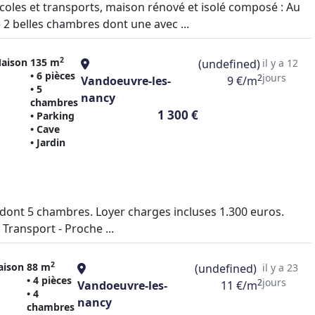
écoles et transports, maison rénové et isolé composé : Au
 2 belles chambres dont une avec ...
2
aison
135 m
(undefined)
il y a 12
• 6 pièces
jours
2
Vandoeuvre-les-
9 €/m
• 5
nancy
chambres
1 300 €
• Parking
• Cave
• Jardin
s dont 5 chambres. Loyer charges incluses 1.300 euros.
Transport - Proche ...
2
aison
88 m
(undefined)
il y a 23
• 4 pièces
jours
2
Vandoeuvre-les-
11 €/m
• 4
nancy
chambres