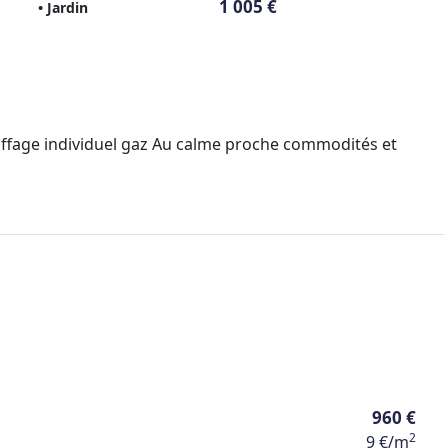
1 005 €
• Jardin
auffage individuel gaz Au calme proche commodités et
960 €
2
9 €/m