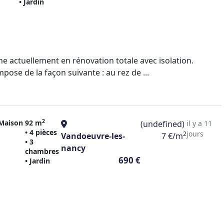
• Jardin
 actuellement en rénovation totale avec isolation.
ose de la façon suivante : au rez de ...
2
Maison
92 m
(undefined)
il y a 11
• 4 pièces
jours
2
Vandoeuvre-les-
7 €/m
• 3
nancy
chambres
690 €
• Jardin