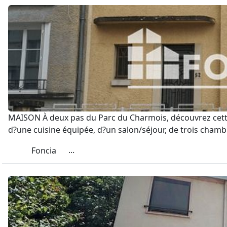
MAISON À deux pas du Parc du Charmois, découvrez cette 
d?une cuisine équipée, d?un salon/séjour, de trois chamb
...
Foncia