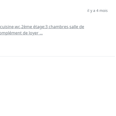
il y a 4 mois
,cuisine,wc,2ème étage:3 chambres,salle de
omplément de loyer ...