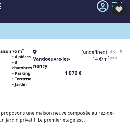
E
2
aison
76 m
(undefined)
il y a 8
• 4 pièces
jours
2
Vandoeuvre-les-
14 €/m
• 3
nancy
chambres
1 070 €
• Parking
• Terrasse
• Jardin
ous proposons une maison neuve composée au rez-de-
 jardin privatif. Le premier étage est ...