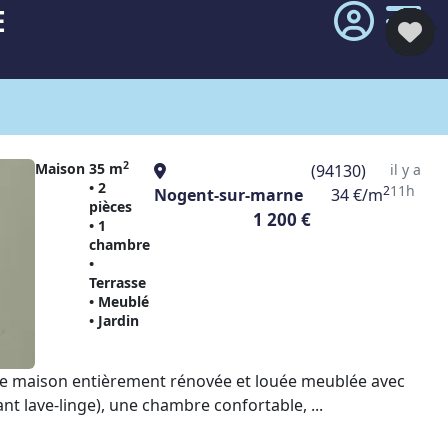
E
2
Maison
35 m
(94130)
il y a
• 2
11h
2
Nogent-sur-marne
34 €/m
pièces
1 200 €
• 1
chambre
•
Terrasse
• Meublé
• Jardin
nte maison entièrement rénovée et louée meublée avec
t lave-linge), une chambre confortable, ...