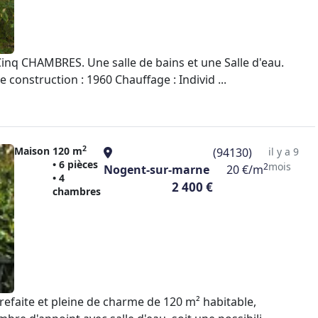
inq CHAMBRES. Une salle de bains et une Salle d'eau.
nstruction : 1960 Chauffage : Individ ...
2
Maison
120 m
(94130)
il y a 9
• 6 pièces
mois
2
Nogent-sur-marne
20 €/m
• 4
2 400 €
chambres
faite et pleine de charme de 120 m² habitable,