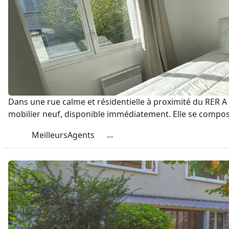
Dans une rue calme et résidentielle à proximité du RER 
mobilier neuf, disponible immédiatement. Elle se compose
...
MeilleursAgents