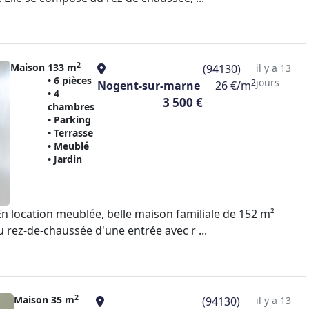
2
Maison
133 m
(94130)
il y a 13
• 6 pièces
jours
2
Nogent-sur-marne
26 €/m
• 4
3 500 €
chambres
• Parking
• Terrasse
• Meublé
• Jardin
En location meublée, belle maison familiale de 152 m²
 rez-de-chaussée d'une entrée avec r ...
2
Maison
35 m
(94130)
il y a 13