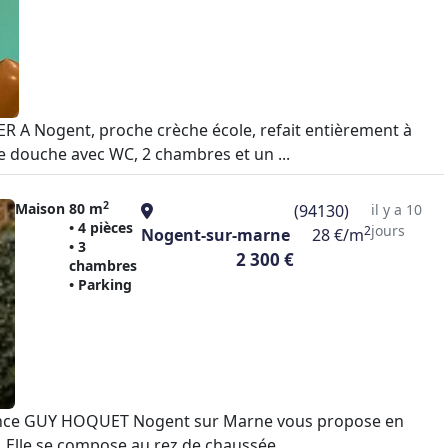
ER A Nogent, proche crèche école, refait entièrement à
e douche avec WC, 2 chambres et un ...
2
Maison
80 m
(94130)
il y a 10
• 4 pièces
jours
2
Nogent-sur-marne
28 €/m
• 3
2 300 €
chambres
• Parking
'agence GUY HOQUET Nogent sur Marne vous propose en
. Elle se compose au rez de chaussée, ...