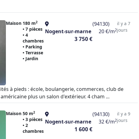
2
Maison
180 m
(94130)
il y a 7
• 7 pièces
jours
2
Nogent-sur-marne
20 €/m
• 4
3 750 €
chambres
• Parking
• Terrasse
• Jardin
s à pieds : école, boulangerie, commerces, club de
méricaine plus un salon d'extérieur. 4 cham ...
2
Maison
50 m
(94130)
il y a 9
• 3 pièces
jours
2
Nogent-sur-marne
32 €/m
• 2
1 600 €
chambres