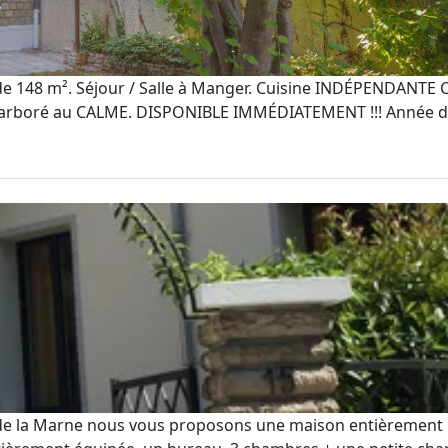
de 148 m². Séjour / Salle à Manger. Cuisine INDÉPENDANTE C
 arboré au CALME. DISPONIBLE IMMÉDIATEMENT !!! Année de co
de la Marne nous vous proposons une maison entièrement re