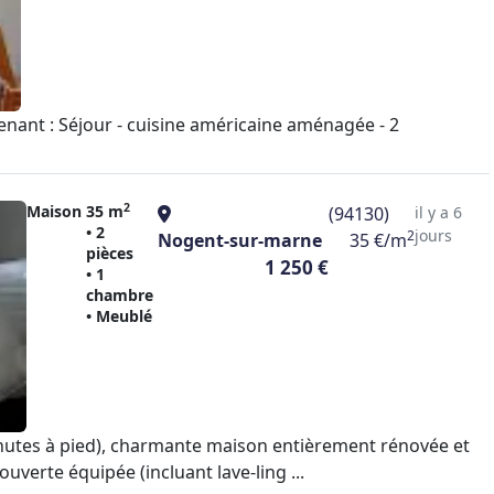
nant : Séjour - cuisine américaine aménagée - 2
2
Maison
35 m
(94130)
il y a 6
• 2
jours
2
Nogent-sur-marne
35 €/m
pièces
1 250 €
• 1
chambre
• Meublé
minutes à pied), charmante maison entièrement rénovée et
verte équipée (incluant lave-ling ...