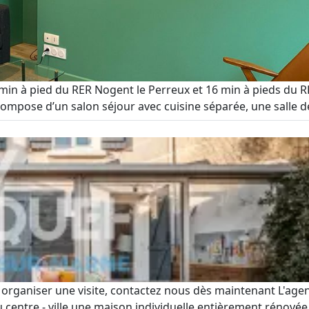
 min à pied du RER Nogent le Perreux et 16 min à pieds du R
ompose d’un salon séjour avec cuisine séparée, une salle d
ur organiser une visite, contactez nous dès maintenant L
u centre - ville une maison individuelle entièrement rénovée