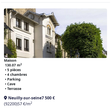
Maison
2
130.07 m
• 5 pièces
• 4 chambres
• Parking
• Cave
• Terrasse
Neuilly-sur-seine
7 500 €
2
(92200)
57 €/m