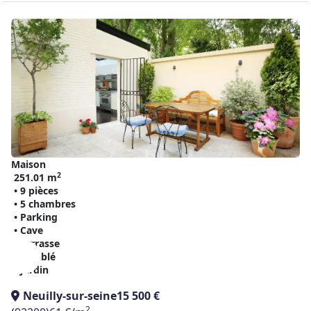
Maison
2
251.01 m
• 9 pièces
• 5 chambres
• Parking
• Cave
• Terrasse
• Meublé
• Jardin
Neuilly-sur-seine
15 500 €
2