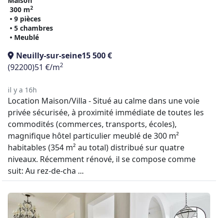
Maison
2
300 m
• 9 pièces
• 5 chambres
• Meublé
Neuilly-sur-seine
15 500 €
2
(92200)
51 €/m
il y a 16h
Location Maison/Villa - Situé au calme dans une voie
privée sécurisée, à proximité immédiate de toutes les
commodités (commerces, transports, écoles),
magnifique hôtel particulier meublé de 300 m²
habitables (354 m² au total) distribué sur quatre
niveaux. Récemment rénové, il se compose comme
suit: Au rez-de-cha ...