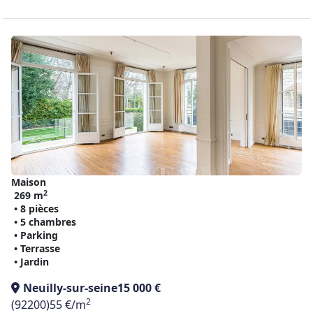
Maison
2
269 m
• 8 pièces
• 5 chambres
• Parking
• Terrasse
• Jardin
Neuilly-sur-seine
15 000 €
2
(92200)
55 €/m