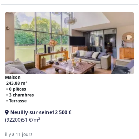
Maison
2
243.88 m
• 0 pièces
• 3 chambres
• Terrasse
Neuilly-sur-seine
12 500 €
2
(92200)
51 €/m
il y a 11 jours