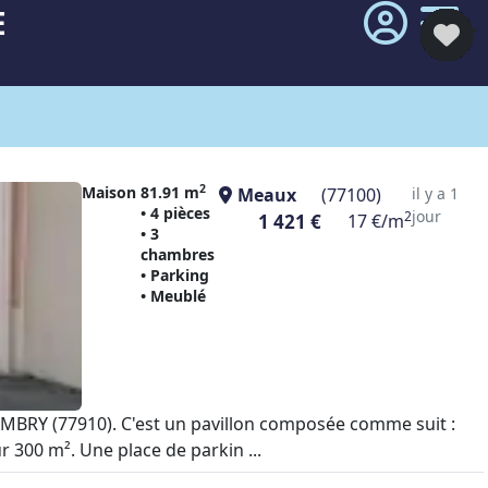
E
2
Maison
81.91 m
Meaux
(77100)
il y a 1
• 4 pièces
jour
2
1 421 €
17 €/m
• 3
chambres
• Parking
• Meublé
AMBRY (77910). C'est un pavillon composée comme suit :
ur 300 m². Une place de parkin ...