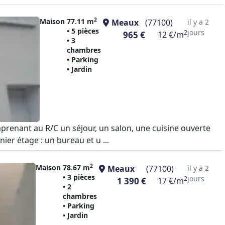
2
Maison
77.11 m
Meaux
(77100)
il y a 2
• 5 pièces
jours
2
965 €
12 €/m
• 3
chambres
• Parking
• Jardin
mprenant au R/C un séjour, un salon, une cuisine ouverte
ier étage : un bureau et u ...
2
Maison
78.67 m
Meaux
(77100)
il y a 2
• 3 pièces
jours
2
1 390 €
17 €/m
• 2
chambres
• Parking
• Jardin