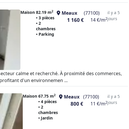
2
Maison
82.19 m
Meaux
(77100)
il y a 5
• 3 pièces
jours
2
1 160 €
14 €/m
• 2
chambres
• Parking
n secteur calme et recherché. À proximité des commerces,
 profitant d'un environnemen ...
2
Maison
67.75 m
Meaux
(77100)
il y a 5
• 4 pièces
jours
2
800 €
11 €/m
• 2
chambres
• Jardin