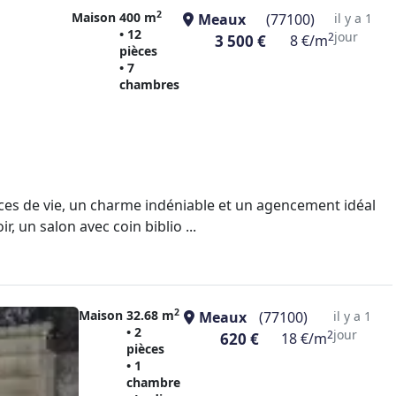
2
Maison
400 m
Meaux
(77100)
il y a 1
• 12
jour
2
3 500 €
8 €/m
pièces
• 7
chambres
aces de vie, un charme indéniable et un agencement idéal
, un salon avec coin biblio ...
2
Maison
32.68 m
Meaux
(77100)
il y a 1
• 2
jour
2
620 €
18 €/m
pièces
• 1
chambre