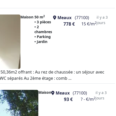
2
Maison
50 m
Meaux
(77100)
il y a 3
• 3 pièces
jours
2
778 €
15 €/m
• 2
chambres
• Parking
• Jardin
 50,36m2 offrant : Au rez de chaussée : un séjour avec
, WC séparés Au 2ème étage : comb ...
Maison
Meaux
(77100)
il y a 3
jours
2
93 €
? - €/m