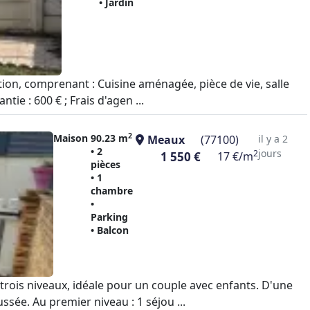
• Jardin
ion, comprenant : Cuisine aménagée, pièce de vie, salle
tie : 600 € ; Frais d'agen ...
2
Maison
90.23 m
Meaux
(77100)
il y a 2
• 2
jours
2
1 550 €
17 €/m
pièces
• 1
chambre
•
Parking
• Balcon
trois niveaux, idéale pour un couple avec enfants. D'une
sée. Au premier niveau : 1 séjou ...