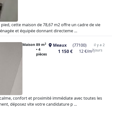
 pied, cette maison de 78,67 m2 offre un cadre de vie
ménagée et équipée donnant directeme ...
2
Maison
89 m
Meaux
(77100)
il y a 2
• 4
jours
2
1 150 €
12 €/m
pièces
calme, confort et proximité immédiate avec toutes les
nt, déposez vite votre candidature p ...