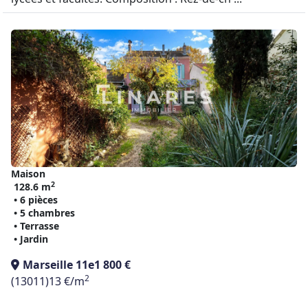
Maison
2
128.6 m
• 6 pièces
• 5 chambres
• Terrasse
• Jardin
Marseille 11e
1 800 €
2
(13011)
13 €/m