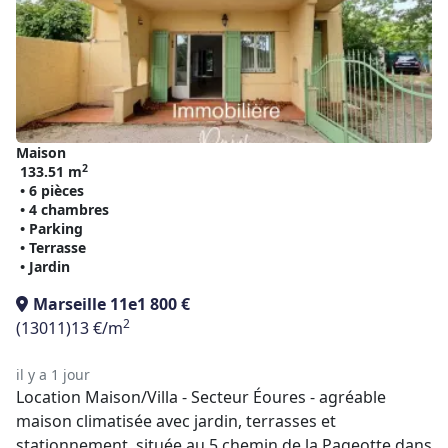
Maison
2
133.51 m
• 6 pièces
• 4 chambres
• Parking
• Terrasse
• Jardin
Marseille 11e
1 800 €
2
(13011)
13 €/m
il y a 1 jour
Location Maison/Villa - Secteur Éoures - agréable
maison climatisée avec jardin, terrasses et
stationnement, située au 5 chemin de la Pageotte dans