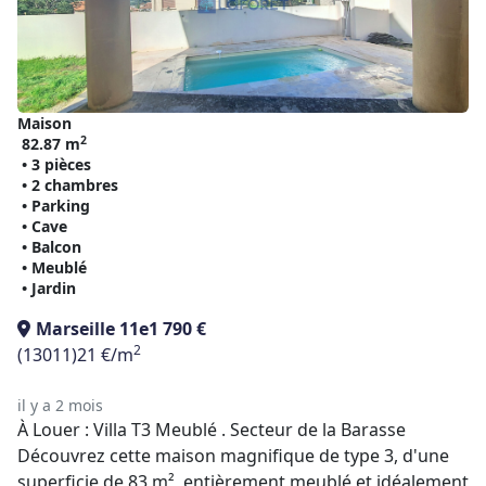
Maison
2
82.87 m
• 3 pièces
• 2 chambres
• Parking
• Cave
• Balcon
• Meublé
• Jardin
Marseille 11e
1 790 €
2
(13011)
21 €/m
il y a 2 mois
À Louer : Villa T3 Meublé . Secteur de la Barasse
Découvrez cette maison magnifique de type 3, d'une
superficie de 83 m², entièrement meublé et idéalement