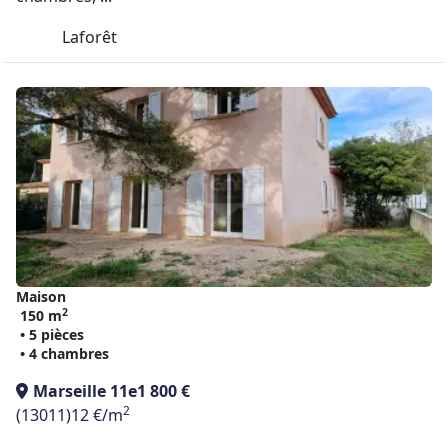
Laforêt
Maison
2
150 m
• 5 pièces
• 4 chambres
Marseille 11e
1 800 €
2
(13011)
12 €/m