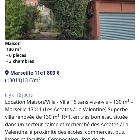
Maison
2
130 m
• 6 pièces
• 3 chambres
Marseille 11e
1 800 €
2
(13011)
13 €/m
il y a 12 jours
Location Maison/Villa - Villa T6 sans vis-à-vis – 130 m² –
Marseille 13011 (Les Accates / La Valentine) Superbe
villa rénovée de 130 m², R+1, en très bon état, située
dans un secteur calme et recherché des Accates / La
Valentine, à proximité des écoles, commerces, bus,
lycées et facultés. Composition : Rez-de-ch ...