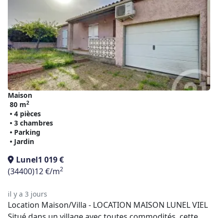
Maison
2
80 m
• 4 pièces
• 3 chambres
• Parking
• Jardin
Lunel
1 019 €
2
(34400)
12 €/m
il y a 3 jours
Location Maison/Villa - LOCATION MAISON LUNEL VIEL
Situé dans un village avec toutes commodités, cette