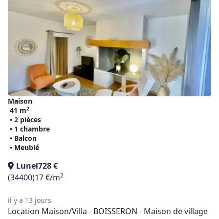
Maison
2
41 m
• 2 pièces
• 1 chambre
• Balcon
• Meublé
Lunel
728 €
2
(34400)
17 €/m
il y a 13 jours
Location Maison/Villa - BOISSERON - Maison de village