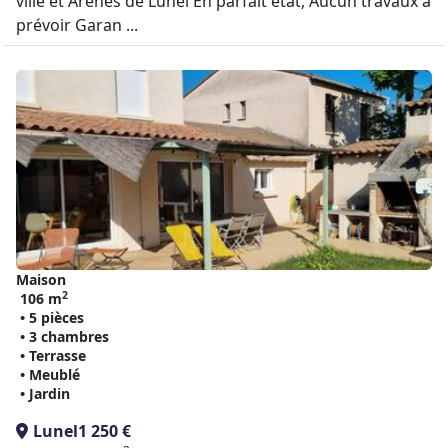
ville et Arènes de Lunel En parfait état, Aucun travaux à
prévoir Garan ...
Maison
2
106 m
• 5 pièces
• 3 chambres
• Terrasse
• Meublé
• Jardin
Lunel
1 250 €