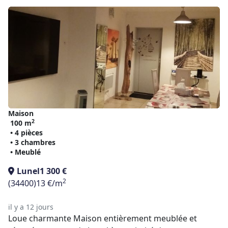
Maison
2
100 m
• 4 pièces
• 3 chambres
• Meublé
Lunel
1 300 €
2
(34400)
13 €/m
il y a 12 jours
Loue charmante Maison entièrement meublée et