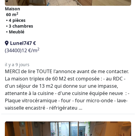
Maison
2
60 m
• 4 pièces
• 3 chambres
• Meublé
Lunel
747 €
2
(34400)
12 €/m
il y a 9 jours
MERCI de lire TOUTE l'annonce avant de me contacter.
La maison triplex de 60 M2 est composée : - au RDC -
d'un séjour de 13 m2 qui donne sur une impasse,
attenante à la cuisine - d'une cuisine équipée neuve : -
Plaque vitrocéramique - four - four micro-onde - lave-
vaisselle encastré - réfrigérateu ...