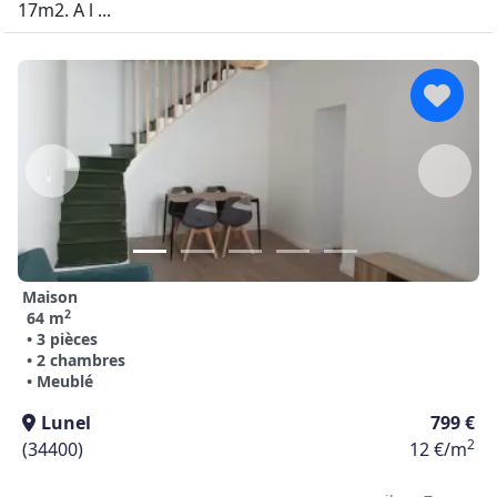
17m2. A l ...
Maison
2
64 m
• 3 pièces
• 2 chambres
• Meublé
Lunel
799 €
2
(34400)
12 €/m