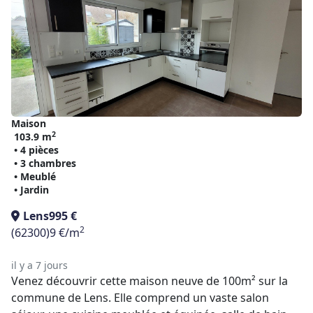
Maison
2
103.9 m
• 4 pièces
• 3 chambres
• Meublé
• Jardin
Lens
995 €
2
(62300)
9 €/m
il y a 7 jours
Venez découvrir cette maison neuve de 100m² sur la
commune de Lens. Elle comprend un vaste salon