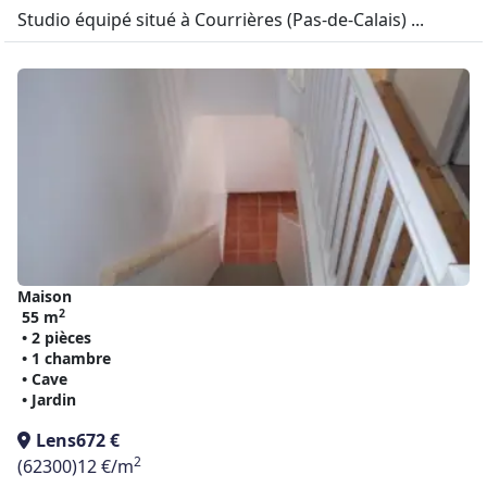
Studio équipé situé à Courrières (Pas-de-Calais) ...
Maison
2
55 m
• 2 pièces
• 1 chambre
• Cave
• Jardin
Lens
672 €
2
(62300)
12 €/m