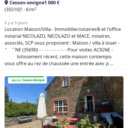
Cesson-sevigne
1 000 €
2
(35510)
? - €/m
il y a 5 jours
Location Maison/Villa - Immobilier.notaires® et l'office
notarial NICOLAZO, NICOLAZO et MACE, notaires,
associés, SCP vous proposent : Maison / villa à louer -
ACIGNE (35690) - - - - - - - - - - - Pour visiter, ACIGNE -
Dans lotissement récent, cette maison contemporaine
vous offre au rez de chaussée une entrée avec p ...