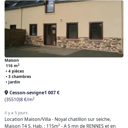
Maison
2
116 m
• 4 pièces
• 3 chambres
• Jardin
Cesson-sevigne
1 007 €
2
(35510)
8 €/m
il y a 5 jours
Location Maison/Villa - Noyal chatillon sur seiche,
Maison T4 S. Hab. : 115m² - A 5 mn de RENNES et en