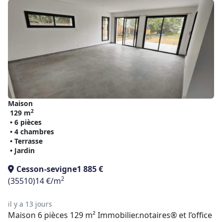
Maison
2
129 m
• 6 pièces
• 4 chambres
• Terrasse
• Jardin
Cesson-sevigne
1 885 €
2
(35510)
14 €/m
il y a 13 jours
Maison 6 pièces 129 m² Immobilier.notaires® et l’office