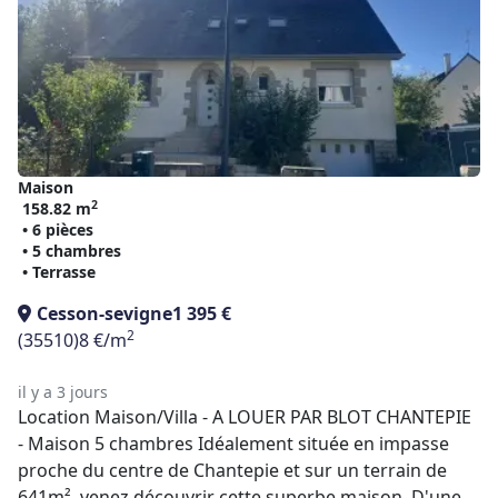
Maison
2
158.82 m
• 6 pièces
• 5 chambres
• Terrasse
Cesson-sevigne
1 395 €
2
(35510)
8 €/m
il y a 3 jours
Location Maison/Villa - A LOUER PAR BLOT CHANTEPIE
- Maison 5 chambres Idéalement située en impasse
proche du centre de Chantepie et sur un terrain de
641m², venez découvrir cette superbe maison. D'une