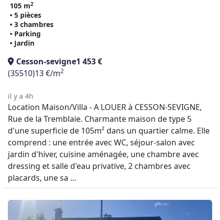
2
105 m
• 5 pièces
• 3 chambres
• Parking
• Jardin
Cesson-sevigne
1 453 €
2
(35510)
13 €/m
il y a 4h
Location Maison/Villa - A LOUER à CESSON-SEVIGNE,
Rue de la Tremblaie. Charmante maison de type 5
d'une superficie de 105m² dans un quartier calme. Elle
comprend : une entrée avec WC, séjour-salon avec
jardin d'hiver, cuisine aménagée, une chambre avec
dressing et salle d'eau privative, 2 chambres avec
placards, une sa ...