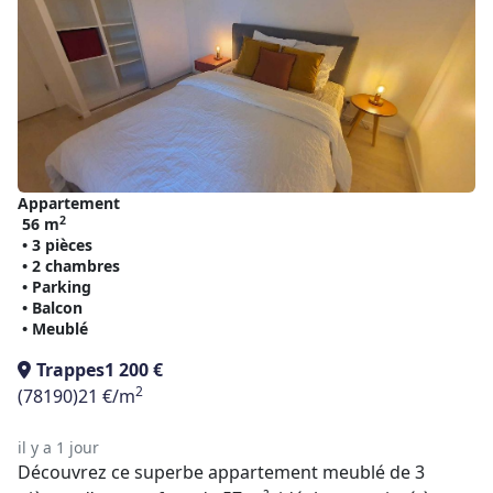
Appartement
2
56 m
• 3 pièces
• 2 chambres
• Parking
• Balcon
• Meublé
Trappes
1 200 €
2
(78190)
21 €/m
il y a 1 jour
Découvrez ce superbe appartement meublé de 3