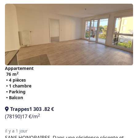
Appartement
2
76 m
• 4 pièces
• 1 chambre
• Parking
• Balcon
Trappes
1 303 .82 €
2
(78190)
17 €/m
il y a 1 jour
SANS HONORAIRES. Dans une résidence récente et