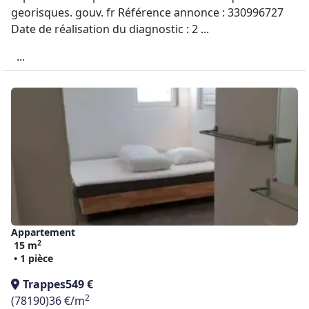
georisques. gouv. fr Référence annonce : 330996727
Date de réalisation du diagnostic : 2 ...
...
Appartement
2
15 m
• 1 pièce
Trappes
549 €
2
(78190)
36 €/m