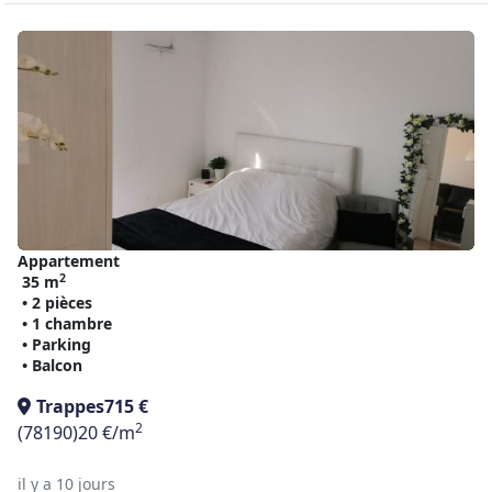
Appartement
2
35 m
• 2 pièces
• 1 chambre
• Parking
• Balcon
Trappes
715 €
2
(78190)
20 €/m
il y a 10 jours